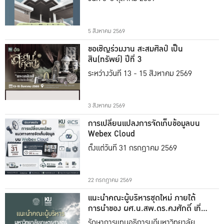
5 สิงหาคม 2569
ขอเชิญร่วมงาน สะสมศิลป์ เป็น
สิน(ทรัพย์) ปีที่ 3
ระหว่างวันที่ 13 - 15 สิงหาคม 2569
3 สิงหาคม 2569
การเปลี่ยนแปลงการจัดเก็บข้อมูลบน
Webex Cloud
ตั้งแต่วันที่ 31 กรกฎาคม 2569
22 กรกฎาคม 2569
แนะนำคณะผู้บริหารชุดใหม่ ภายใต้
การนำของ ผศ.น.สพ.ดร.คงศักดิ์ เที่ยง
ธรรม
รักษาการแทนอธิการบดีมหาวิทยาลัย