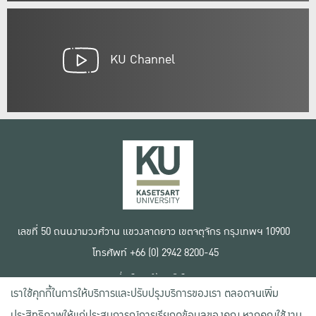
KU Channel
เลขที่ 50 ถนนงามวงศ์วาน แขวงลาดยาว เขตจตุจักร กรุงเทพฯ 10900
โทรศัพท์ +66 (0) 2942 8200-45
เงื่อนไขการใช้งานเว็บไซต์
เราใช้คุกกี้ในการให้บริการและปรับปรุงบริการของเรา ตลอดจนเพิ่ม
ข้อตกลงด้านสิทธิ์ใช้งาน
นโยบายความเป็นส่วนตัว
ประสิทธิภาพให้แก่ประสบการณ์การเรียกดูข้อมูลของคุณ หากคุณใช้งาน