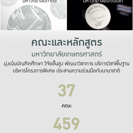
มหาวิทยาลัยดิจิทัล
มหาวิทยาลัยระดับโลก
เปลี่ยนแปลง และ
เพื่อทำงาน
ระบบสารสนเทศที่
คณะและหลักสูตร
มหาวิทยาลัยเกษตรศาสตร์
มุ่งเน้นบัณฑิตศึกษา วิจัยขั้นสูง พัฒนาวิชาการ บริการวิชาพื้นฐาน
บริหารโครงการพิเศษ ประสานความร่วมมือกับนานาชาติ
37
คณะ
459