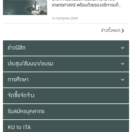
เกษตรศาสตร์ พร้อมด้วยรองอธิการบดีทั้ง
16 ท่าน
14 กรกฎาคม 2569
ข่าวทั้งหมด
ข่าวนิสิต
ประชุม/สัมมนา/อบรม
การศึกษา
จัดซื้อจัดจ้าง
รับสมัครบุคลากร
KU to ITA