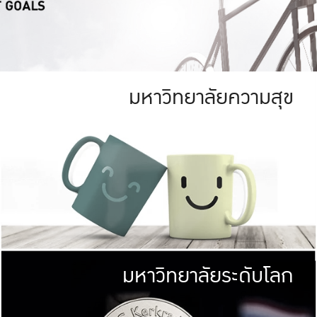
มหาวิทยาลัยความสุข
ย
สีเขียว
มหาวิทยาลัย
ก
สดใส หนาแน่น
ไม่ได้มีเป้าหมา
AN FOREST)
มหาวิทยาลัยชั้นนำทางด้านการว
ICULTURE)
แต่ KU มุ่งเน
าณ 1,400 ไร่
เพื่อสร้างคว
<< คลิก >>
ให้กับประชาชนใ
มหาวิทยาลัยระดับโลก
่อสังคม
มหาวิทยาลั
ามกินดีอยู่ดี
พร้อมที่จ