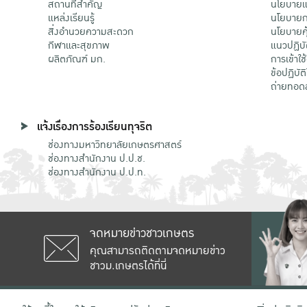
สถานที่สำคัญ
นโยบายแล
แหล่งเรียนรู้
นโยบายกา
สิ่งอำนวยความสะดวก
นโยบายคุ
กีฬาและสุขภาพ
แนวปฏิบั
ผลิตภัณฑ์ มก.
การเข้าใช
ข้อปฏิบั
ถ่ายทอด
แจ้งเรื่องการร้องเรียนทุจริต
ช่องทางมหาวิทยาลัยเกษตรศาสตร์
ช่องทางสำนักงาน ป.ป.ช.
ช่องทางสำนักงาน ป.ป.ท.
จดหมายข่าวชาวเกษตร
คุณสามารถติดตามจดหมายข่าว
ชาวม.เกษตรได้ที่นี่
เลขที่ 50 ถนนงามวงศ์วาน แขวงลาดยาว