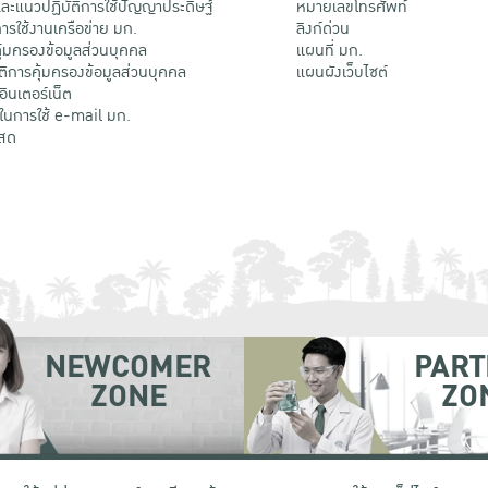
ะแนวปฏิบัติการใช้ปัญญาประดิษฐ์
หมายเลขโทรศัพท์
รใช้งานเครือข่าย มก.
ลิงก์ด่วน
้มครองข้อมูลส่วนบุคคล
แผนที่ มก.
ติการคุ้มครองข้อมูลส่วนบุคคล
แผนผังเว็บไซต์
้อินเตอร์เน็ต
ติในการใช้ e-mail มก.
สด
NEWCOMER
PART
ZONE
ZO
 เขตจตุจักร กรุงเทพฯ 10900
โทรศัพท์ +66 (0) 2942 8200-45