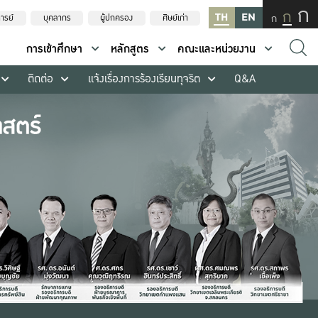
ก
ก
TH
EN
ก
ารย์
บุคลากร
ผู้ปกครอง
ศิษย์เก่า
การเข้าศึกษา
หลักสูตร
คณะและหน่วยงาน
ติดต่อ
แจ้งเรื่องการร้องเรียนทุจริต
Q&A