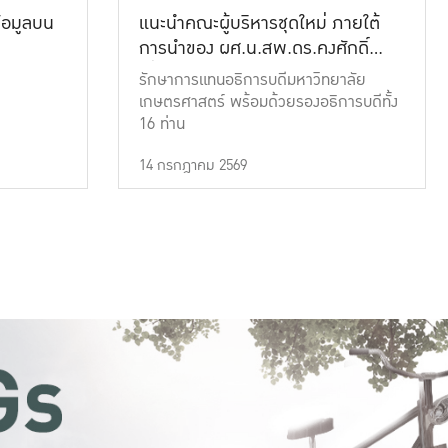
้อมูลบน
แนะนำคณะผู้บริหารชุดใหม่ ภายใต้
การนำของ ผศ.น.สพ.ดร.คงศักดิ์
เที่ยงธรรม
รักษาการแทนอธิการบดีมหาวิทยาลัย
เกษตรศาสตร์ พร้อมด้วยรองอธิการบดีทั้ง
16 ท่าน
14 กรกฎาคม 2569