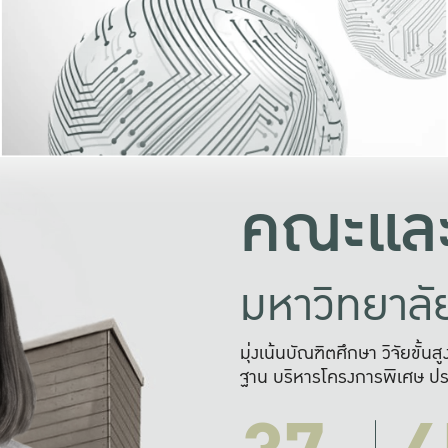
และความสุข
มองปัญหา
แก้ไขจากปั
และสร้างเครื
คณะและ
มหาวิทยาล
มุ่งเน้นบัณฑิตศึกษา วิจัยขั้น
ฐาน บริหารโครงการพิเศษ ปร