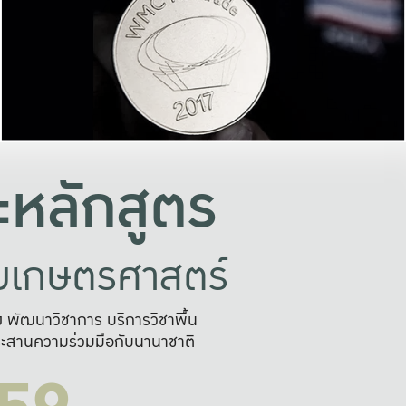
อย่างยั่งยืน
และผลักดันในการใช้ระบบส
ในภาพกว้าง
เพื่อการทำงานแบบ
ญหาจุดเล็กๆ
อข่ายขยายผล
สะดวก รวดเร
และนำไป
บริการด้าน AI อย
หลักสูตร
ัยเกษตรศาสตร์
สูง พัฒนาวิชาการ บริการวิชาพื้น
ะสานความร่วมมือกับนานาชาติ