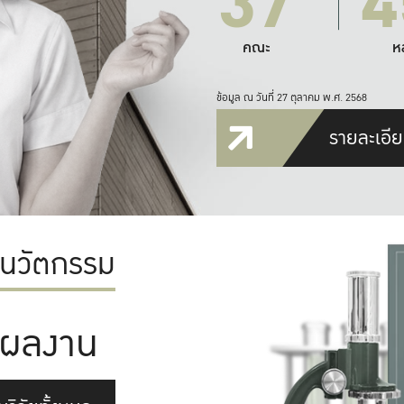
37
4
คณะ
ห
ข้อมูล ณ วันที่ 27 ตุลาคม พ.ศ. 2568
รายละเอีย
ะนวัตกรรม
ผลงาน