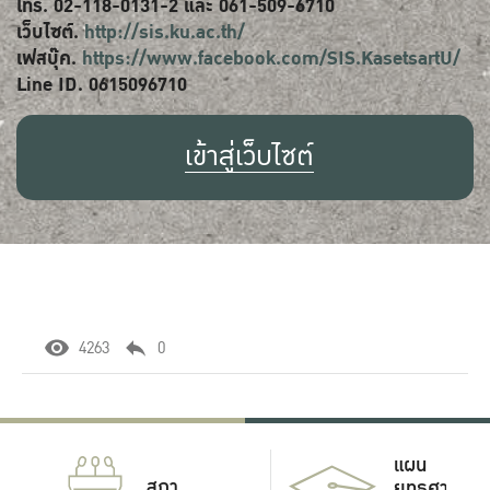
โทร. 02-118-0131-2 และ 061-509-6710
เว็บไซต์.
http://sis.ku.ac.th/
เฟสบุ๊ค.
https://www.facebook.com/SIS.KasetsartU/
Line ID. 0615096710
เข้าสู่เว็บไซต์
4263
0
แผน
สภา
ยุทธศาสตร์