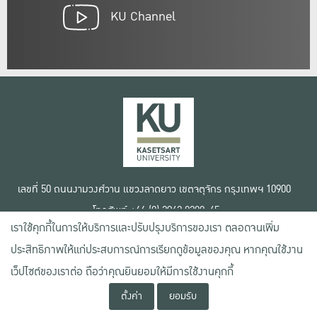
KU Channel
เลขที่ 50 ถนนงามวงศ์วาน แขวงลาดยาว เขตจตุจักร กรุงเทพฯ 10900
โทรศัพท์ +66 (0) 2942 8200-45
เราใช้คุกกี้ในการให้บริการและปรับปรุงบริการของเรา ตลอดจนเพิ่ม
เงื่อนไขการใช้งานเว็บไซต์
ประสิทธิภาพให้แก่ประสบการณ์การเรียกดูข้อมูลของคุณ หากคุณใช้งาน
ข้อตกลงด้านสิทธิ์ใช้งาน
เว็ปไซต์ของเราต่อ ถือว่าคุณยินยอมให้มีการใช้งานคุกกี้
นโยบายความเป็นส่วนตัว
สงวนลิขสิทธิ์ © 2020 มหาวิทยาลัยเกษตรศาสตร์
ตั้งค่า
ยอมรับ