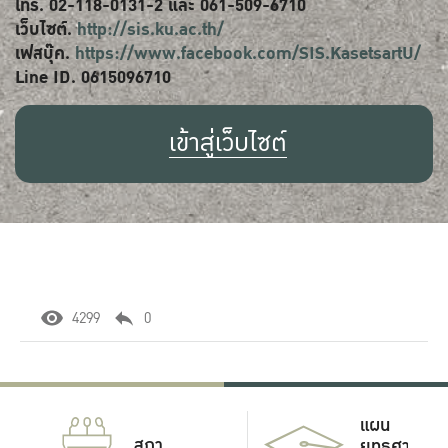
โทร. 02-118-0131-2 และ 061-509-6710
เว็บไซต์.
http://sis.ku.ac.th/
เฟสบุ๊ค.
https://www.facebook.com/SIS.KasetsartU/
Line ID. 0615096710
เข้าสู่เว็บไซต์
4299
0
แผน
สภา
ยุทธศาสตร์