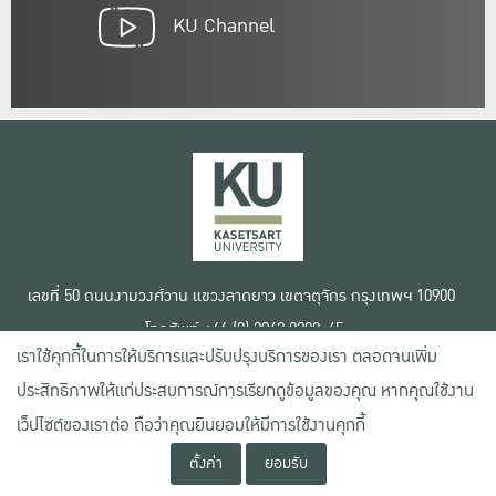
KU Channel
เลขที่ 50 ถนนงามวงศ์วาน แขวงลาดยาว เขตจตุจักร กรุงเทพฯ 10900
โทรศัพท์ +66 (0) 2942 8200-45
เราใช้คุกกี้ในการให้บริการและปรับปรุงบริการของเรา ตลอดจนเพิ่ม
เงื่อนไขการใช้งานเว็บไซต์
ประสิทธิภาพให้แก่ประสบการณ์การเรียกดูข้อมูลของคุณ หากคุณใช้งาน
ข้อตกลงด้านสิทธิ์ใช้งาน
เว็ปไซต์ของเราต่อ ถือว่าคุณยินยอมให้มีการใช้งานคุกกี้
นโยบายความเป็นส่วนตัว
สงวนลิขสิทธิ์ © 2020 มหาวิทยาลัยเกษตรศาสตร์
ตั้งค่า
ยอมรับ