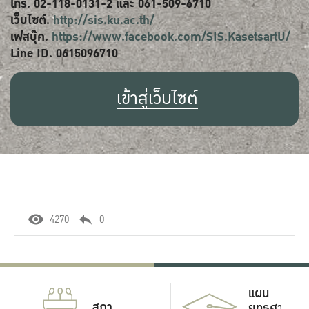
โทร. 02-118-0131-2 และ 061-509-6710
เว็บไซต์.
http://sis.ku.ac.th/
เฟสบุ๊ค.
https://www.facebook.com/SIS.KasetsartU/
Line ID. 0615096710
เข้าสู่เว็บไซต์
4270
0
แผน
สภา
ยุทธศาสตร์