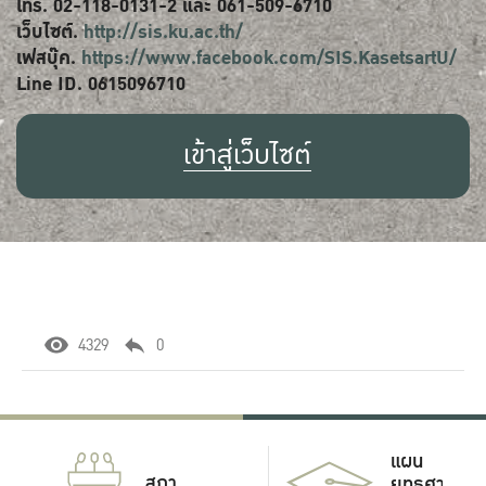
โทร. 02-118-0131-2 และ 061-509-6710
เว็บไซต์.
http://sis.ku.ac.th/
เฟสบุ๊ค.
https://www.facebook.com/SIS.KasetsartU/
Line ID. 0615096710
เข้าสู่เว็บไซต์
4329
0
แผน
สภา
ยุทธศาสตร์