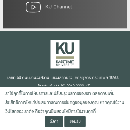
KU Channel
เลขที่ 50 ถนนงามวงศ์วาน แขวงลาดยาว เขตจตุจักร กรุงเทพฯ 10900
โทรศัพท์ +66 (0) 2942 8200-45
เราใช้คุกกี้ในการให้บริการและปรับปรุงบริการของเรา ตลอดจนเพิ่ม
เงื่อนไขการใช้งานเว็บไซต์
ประสิทธิภาพให้แก่ประสบการณ์การเรียกดูข้อมูลของคุณ หากคุณใช้งาน
ข้อตกลงด้านสิทธิ์ใช้งาน
เว็ปไซต์ของเราต่อ ถือว่าคุณยินยอมให้มีการใช้งานคุกกี้
นโยบายความเป็นส่วนตัว
สงวนลิขสิทธิ์ © 2020 มหาวิทยาลัยเกษตรศาสตร์
ตั้งค่า
ยอมรับ