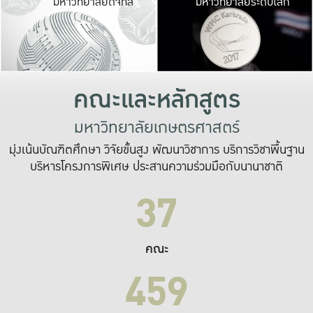
มหาวิทยาลัยดิจิทัล
มหาวิทยาลัยระดับโลก
เปลี่ยนแปลง และ
เพื่อทำงาน
ระบบสารสนเทศที่
คณะและหลักสูตร
มหาวิทยาลัยเกษตรศาสตร์
มุ่งเน้นบัณฑิตศึกษา วิจัยขั้นสูง พัฒนาวิชาการ บริการวิชาพื้นฐาน
บริหารโครงการพิเศษ ประสานความร่วมมือกับนานาชาติ
37
คณะ
459