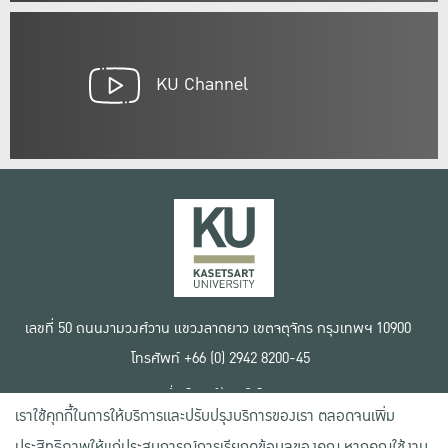
KU Channel
เลขที่ 50 ถนนงามวงศ์วาน แขวงลาดยาว เขตจตุจักร กรุงเทพฯ 10900
โทรศัพท์ +66 (0) 2942 8200-45
เงื่อนไขการใช้งานเว็บไซต์
เราใช้คุกกี้ในการให้บริการและปรับปรุงบริการของเรา ตลอดจนเพิ่ม
ข้อตกลงด้านสิทธิ์ใช้งาน
นโยบายความเป็นส่วนตัว
ประสิทธิภาพให้แก่ประสบการณ์การเรียกดูข้อมูลของคุณ หากคุณใช้งาน