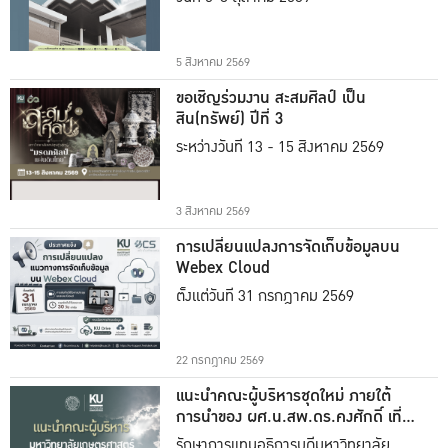
5 สิงหาคม 2569
ขอเชิญร่วมงาน สะสมศิลป์ เป็น
สิน(ทรัพย์) ปีที่ 3
ระหว่างวันที่ 13 - 15 สิงหาคม 2569
3 สิงหาคม 2569
การเปลี่ยนแปลงการจัดเก็บข้อมูลบน
Webex Cloud
ตั้งแต่วันที่ 31 กรกฎาคม 2569
22 กรกฎาคม 2569
แนะนำคณะผู้บริหารชุดใหม่ ภายใต้
การนำของ ผศ.น.สพ.ดร.คงศักดิ์ เที่ยง
ธรรม
รักษาการแทนอธิการบดีมหาวิทยาลัย