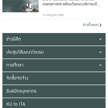
เกษตรศาสตร์ พร้อมด้วยรองอธิการบดีทั้ง
16 ท่าน
14 กรกฎาคม 2569
ข่าวทั้งหมด
ข่าวนิสิต
ประชุม/สัมมนา/อบรม
การศึกษา
จัดซื้อจัดจ้าง
รับสมัครบุคลากร
KU to ITA