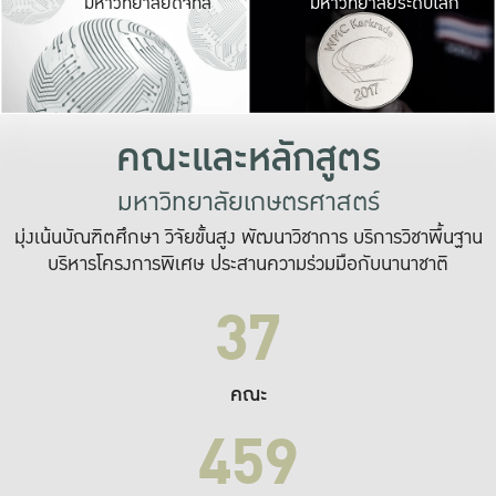
มหาวิทยาลัยดิจิทัล
มหาวิทยาลัยระดับโลก
เปลี่ยนแปลง และ
เพื่อทำงาน
ระบบสารสนเทศที่
คณะและหลักสูตร
มหาวิทยาลัยเกษตรศาสตร์
มุ่งเน้นบัณฑิตศึกษา วิจัยขั้นสูง พัฒนาวิชาการ บริการวิชาพื้นฐาน
บริหารโครงการพิเศษ ประสานความร่วมมือกับนานาชาติ
37
คณะ
459