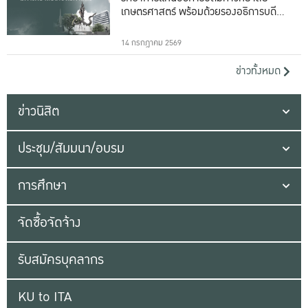
เกษตรศาสตร์ พร้อมด้วยรองอธิการบดีทั้ง
16 ท่าน
14 กรกฎาคม 2569
ข่าวทั้งหมด
ข่าวนิสิต
ประชุม/สัมมนา/อบรม
การศึกษา
จัดซื้อจัดจ้าง
รับสมัครบุคลากร
KU to ITA