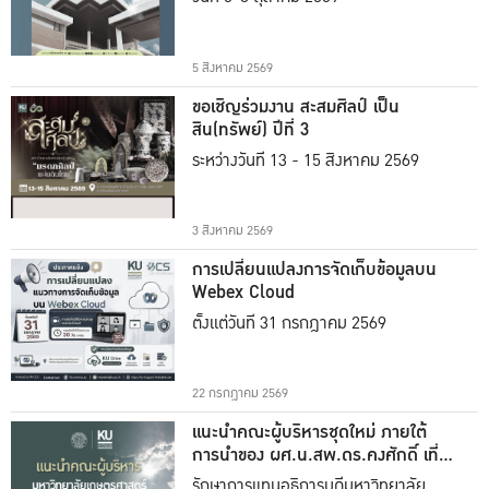
5 สิงหาคม 2569
ขอเชิญร่วมงาน สะสมศิลป์ เป็น
สิน(ทรัพย์) ปีที่ 3
ระหว่างวันที่ 13 - 15 สิงหาคม 2569
3 สิงหาคม 2569
การเปลี่ยนแปลงการจัดเก็บข้อมูลบน
Webex Cloud
ตั้งแต่วันที่ 31 กรกฎาคม 2569
22 กรกฎาคม 2569
แนะนำคณะผู้บริหารชุดใหม่ ภายใต้
การนำของ ผศ.น.สพ.ดร.คงศักดิ์ เที่ยง
ธรรม
รักษาการแทนอธิการบดีมหาวิทยาลัย