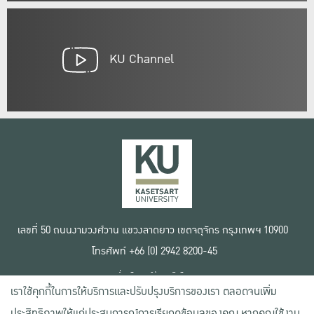
KU Channel
เลขที่ 50 ถนนงามวงศ์วาน แขวงลาดยาว เขตจตุจักร กรุงเทพฯ 10900
โทรศัพท์ +66 (0) 2942 8200-45
เงื่อนไขการใช้งานเว็บไซต์
เราใช้คุกกี้ในการให้บริการและปรับปรุงบริการของเรา ตลอดจนเพิ่ม
ข้อตกลงด้านสิทธิ์ใช้งาน
นโยบายความเป็นส่วนตัว
ประสิทธิภาพให้แก่ประสบการณ์การเรียกดูข้อมูลของคุณ หากคุณใช้งาน