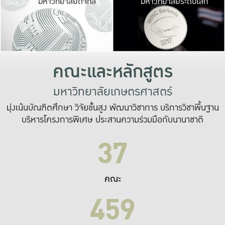
มหาวิทยาลัยดิจิทัล
มหาวิทยาลัยระดับโลก
เปลี่ยนแปลง และ
เพื่อทำงาน
ระบบสารสนเทศที่
คณะและหลักสูตร
มหาวิทยาลัยเกษตรศาสตร์
มุ่งเน้นบัณฑิตศึกษา วิจัยขั้นสูง พัฒนาวิชาการ บริการวิชาพื้นฐาน
บริหารโครงการพิเศษ ประสานความร่วมมือกับนานาชาติ
37
คณะ
459