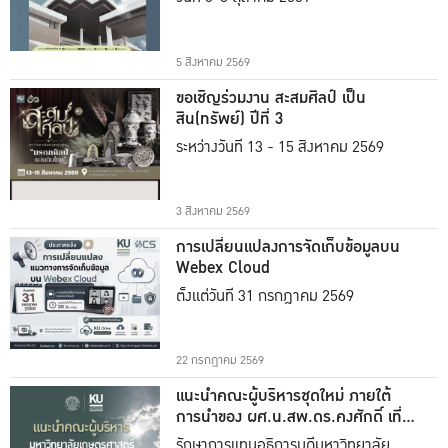
5 สิงหาคม 2569
ขอเชิญร่วมงาน สะสมศิลป์ เป็น
สิน(ทรัพย์) ปีที่ 3
ระหว่างวันที่ 13 - 15 สิงหาคม 2569
3 สิงหาคม 2569
การเปลี่ยนแปลงการจัดเก็บข้อมูลบน
Webex Cloud
ตั้งแต่วันที่ 31 กรกฎาคม 2569
22 กรกฎาคม 2569
แนะนำคณะผู้บริหารชุดใหม่ ภายใต้
การนำของ ผศ.น.สพ.ดร.คงศักดิ์ เที่ยง
ธรรม
รักษาการแทนอธิการบดีมหาวิทยาลัย