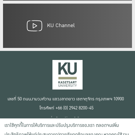
KU Channel
เลขที่ 50 ถนนงามวงศ์วาน แขวงลาดยาว เขตจตุจักร กรุงเทพฯ 10900
โทรศัพท์ +66 (0) 2942 8200-45
เงื่อนไขการใช้งานเว็บไซต์
เราใช้คุกกี้ในการให้บริการและปรับปรุงบริการของเรา ตลอดจนเพิ่ม
ข้อตกลงด้านสิทธิ์ใช้งาน
นโยบายความเป็นส่วนตัว
ประสิทธิภาพให้แก่ประสบการณ์การเรียกดูข้อมูลของคุณ หากคุณใช้งาน