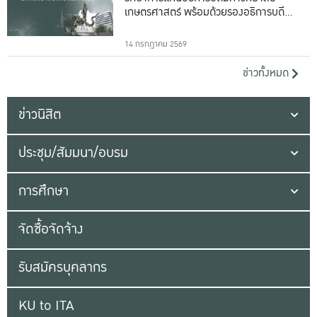
เกษตรศาสตร์ พร้อมด้วยรองอธิการบดีทั้ง
16 ท่าน
14 กรกฎาคม 2569
ข่าวทั้งหมด
ข่าวนิสิต
ประชุม/สัมมนา/อบรม
การศึกษา
จัดซื้อจัดจ้าง
รับสมัครบุคลากร
KU to ITA