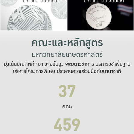
มหาวิทยาลัยดิจิทัล
มหาวิทยาลัยระดับโลก
เปลี่ยนแปลง และ
เพื่อทำงาน
ระบบสารสนเทศที่
คณะและหลักสูตร
มหาวิทยาลัยเกษตรศาสตร์
มุ่งเน้นบัณฑิตศึกษา วิจัยขั้นสูง พัฒนาวิชาการ บริการวิชาพื้นฐาน
บริหารโครงการพิเศษ ประสานความร่วมมือกับนานาชาติ
37
คณะ
459