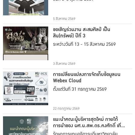
5 สิงหาคม 2569
ขอเชิญร่วมงาน สะสมศิลป์ เป็น
สิน(ทรัพย์) ปีที่ 3
ระหว่างวันที่ 13 - 15 สิงหาคม 2569
3 สิงหาคม 2569
การเปลี่ยนแปลงการจัดเก็บข้อมูลบน
Webex Cloud
ตั้งแต่วันที่ 31 กรกฎาคม 2569
22 กรกฎาคม 2569
แนะนำคณะผู้บริหารชุดใหม่ ภายใต้
การนำของ ผศ.น.สพ.ดร.คงศักดิ์ เที่ยง
ธรรม
รักษาการแทนอธิการบดีมหาวิทยาลัย