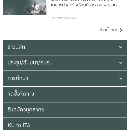
เกษตรศาสตร์ พร้อมด้วยรองอธิการบดีทั้ง
16 ท่าน
14 กรกฎาคม 2569
ข่าวทั้งหมด
ข่าวนิสิต
ประชุม/สัมมนา/อบรม
การศึกษา
จัดซื้อจัดจ้าง
รับสมัครบุคลากร
KU to ITA