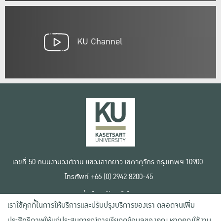
KU Channel
เลขที่ 50 ถนนงามวงศ์วาน แขวงลาดยาว เขตจตุจักร กรุงเทพฯ 10900
โทรศัพท์ +66 (0) 2942 8200-45
เงื่อนไขการใช้งานเว็บไซต์
เราใช้คุกกี้ในการให้บริการและปรับปรุงบริการของเรา ตลอดจนเพิ่ม
ข้อตกลงด้านสิทธิ์ใช้งาน
นโยบายความเป็นส่วนตัว
ประสิทธิภาพให้แก่ประสบการณ์การเรียกดูข้อมูลของคุณ หากคุณใช้งาน