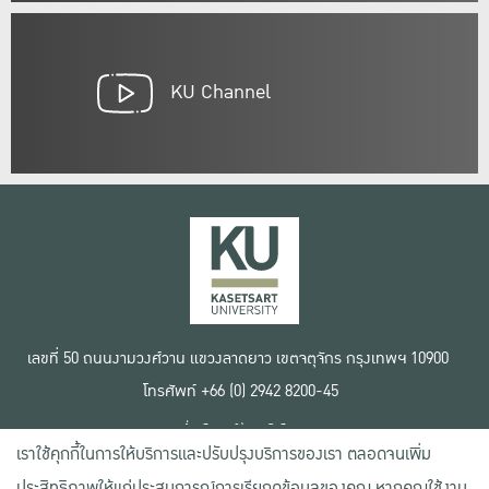
KU Channel
เลขที่ 50 ถนนงามวงศ์วาน แขวงลาดยาว เขตจตุจักร กรุงเทพฯ 10900
โทรศัพท์ +66 (0) 2942 8200-45
เงื่อนไขการใช้งานเว็บไซต์
เราใช้คุกกี้ในการให้บริการและปรับปรุงบริการของเรา ตลอดจนเพิ่ม
ข้อตกลงด้านสิทธิ์ใช้งาน
นโยบายความเป็นส่วนตัว
ประสิทธิภาพให้แก่ประสบการณ์การเรียกดูข้อมูลของคุณ หากคุณใช้งาน