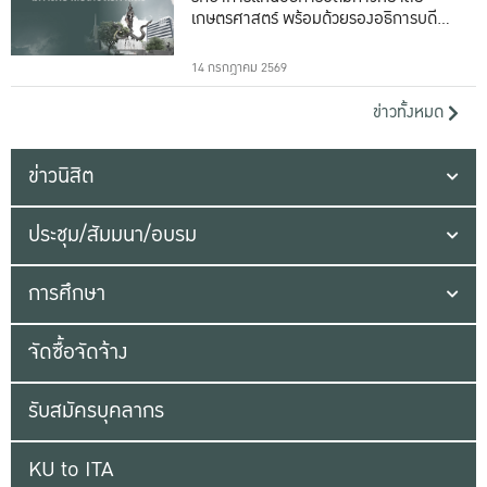
เกษตรศาสตร์ พร้อมด้วยรองอธิการบดีทั้ง
16 ท่าน
14 กรกฎาคม 2569
ข่าวทั้งหมด
ข่าวนิสิต
ประชุม/สัมมนา/อบรม
การศึกษา
จัดซื้อจัดจ้าง
รับสมัครบุคลากร
KU to ITA