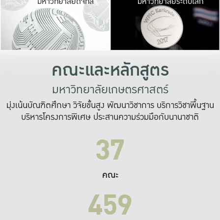
มหาวิทยาลัยดิจิทัล
มหาวิทยาลัยระดับโลก
เปลี่ยนแปลง และ
เพื่อทำงาน
ระบบสารสนเทศที่
คณะและหลักสูตร
มหาวิทยาลัยเกษตรศาสตร์
มุ่งเน้นบัณฑิตศึกษา วิจัยขั้นสูง พัฒนาวิชาการ บริการวิชาพื้นฐาน
บริหารโครงการพิเศษ ประสานความร่วมมือกับนานาชาติ
37
คณะ
459