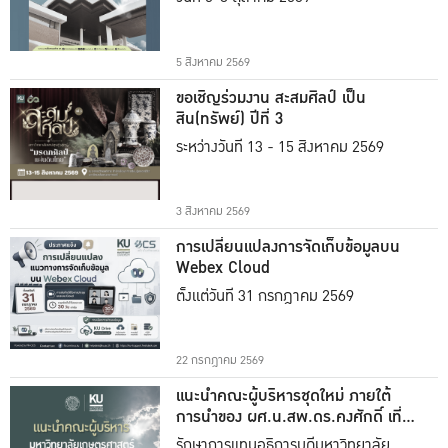
5 สิงหาคม 2569
ขอเชิญร่วมงาน สะสมศิลป์ เป็น
สิน(ทรัพย์) ปีที่ 3
ระหว่างวันที่ 13 - 15 สิงหาคม 2569
3 สิงหาคม 2569
การเปลี่ยนแปลงการจัดเก็บข้อมูลบน
Webex Cloud
ตั้งแต่วันที่ 31 กรกฎาคม 2569
22 กรกฎาคม 2569
แนะนำคณะผู้บริหารชุดใหม่ ภายใต้
การนำของ ผศ.น.สพ.ดร.คงศักดิ์ เที่ยง
ธรรม
รักษาการแทนอธิการบดีมหาวิทยาลัย