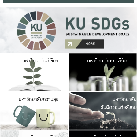
มหาวิ
มหาวิทยาลัยสีเขียว
มหาวิทยาลัยการวิจัย
มีพื้นที่เขียวสดใส 
เป็นป่าในเมือง เกษตร
มหาวิ
มหาวิทยาลัยความสุข
มหาวิทยาลัย
ค
รับผิดชอบต่อสังคม
เปิดประส
และพบเรื่องราวใหม่
มหาวิ