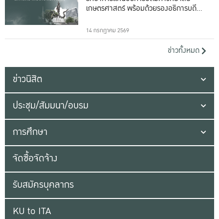
เกษตรศาสตร์ พร้อมด้วยรองอธิการบดีทั้ง
16 ท่าน
14 กรกฎาคม 2569
ข่าวทั้งหมด
ข่าวนิสิต
ประชุม/สัมมนา/อบรม
การศึกษา
จัดซื้อจัดจ้าง
รับสมัครบุคลากร
KU to ITA