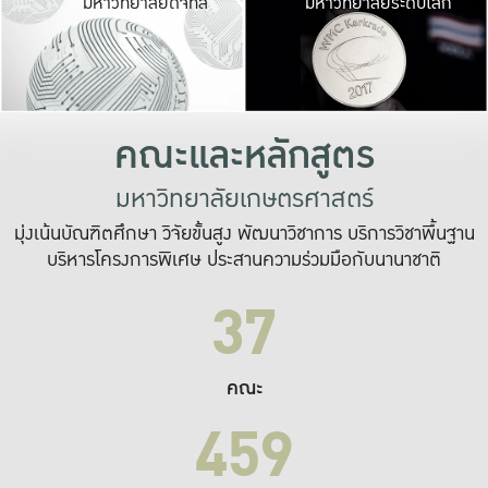
มหาวิทยาลัยดิจิทัล
มหาวิทยาลัยระดับโลก
เปลี่ยนแปลง และ
เพื่อทำงาน
ระบบสารสนเทศที่
คณะและหลักสูตร
มหาวิทยาลัยเกษตรศาสตร์
มุ่งเน้นบัณฑิตศึกษา วิจัยขั้นสูง พัฒนาวิชาการ บริการวิชาพื้นฐาน
บริหารโครงการพิเศษ ประสานความร่วมมือกับนานาชาติ
37
คณะ
459