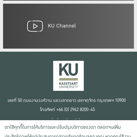
KU Channel
เลขที่ 50 ถนนงามวงศ์วาน แขวงลาดยาว เขตจตุจักร กรุงเทพฯ 10900
โทรศัพท์ +66 (0) 2942 8200-45
เงื่อนไขการใช้งานเว็บไซต์
เราใช้คุกกี้ในการให้บริการและปรับปรุงบริการของเรา ตลอดจนเพิ่ม
ข้อตกลงด้านสิทธิ์ใช้งาน
นโยบายความเป็นส่วนตัว
ประสิทธิภาพให้แก่ประสบการณ์การเรียกดูข้อมูลของคุณ หากคุณใช้งาน