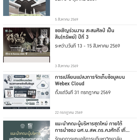
5 สิงหาคม 2569
ขอเชิญร่วมงาน สะสมศิลป์ เป็น
สิน(ทรัพย์) ปีที่ 3
ระหว่างวันที่ 13 - 15 สิงหาคม 2569
3 สิงหาคม 2569
การเปลี่ยนแปลงการจัดเก็บข้อมูลบน
Webex Cloud
ตั้งแต่วันที่ 31 กรกฎาคม 2569
22 กรกฎาคม 2569
แนะนำคณะผู้บริหารชุดใหม่ ภายใต้
การนำของ ผศ.น.สพ.ดร.คงศักดิ์ เที่ยง
ธรรม
รักษาการแทนอธิการบดีมหาวิทยาลัย