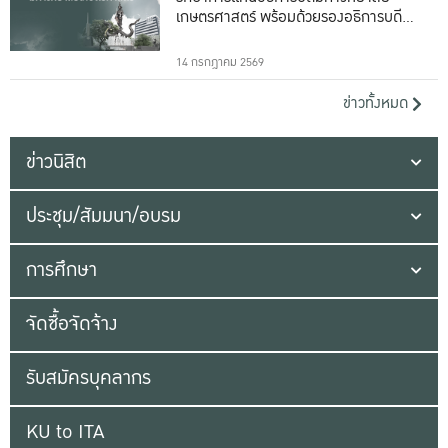
เกษตรศาสตร์ พร้อมด้วยรองอธิการบดีทั้ง
16 ท่าน
14 กรกฎาคม 2569
ข่าวทั้งหมด
ข่าวนิสิต
ประชุม/สัมมนา/อบรม
การศึกษา
จัดซื้อจัดจ้าง
รับสมัครบุคลากร
KU to ITA