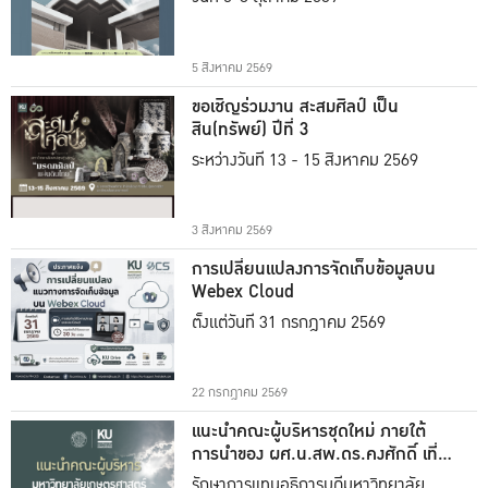
5 สิงหาคม 2569
ขอเชิญร่วมงาน สะสมศิลป์ เป็น
สิน(ทรัพย์) ปีที่ 3
ระหว่างวันที่ 13 - 15 สิงหาคม 2569
3 สิงหาคม 2569
การเปลี่ยนแปลงการจัดเก็บข้อมูลบน
Webex Cloud
ตั้งแต่วันที่ 31 กรกฎาคม 2569
22 กรกฎาคม 2569
แนะนำคณะผู้บริหารชุดใหม่ ภายใต้
การนำของ ผศ.น.สพ.ดร.คงศักดิ์ เที่ยง
ธรรม
รักษาการแทนอธิการบดีมหาวิทยาลัย