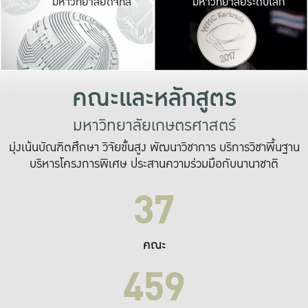
มหาวิทยาลัยดิจิทัล
มหาวิทยาลัยระดับโลก
เปลี่ยนแปลง และ
เพื่อทำงาน
ระบบสารสนเทศที่
คณะและหลักสูตร
มหาวิทยาลัยเกษตรศาสตร์
มุ่งเน้นบัณฑิตศึกษา วิจัยขั้นสูง พัฒนาวิชาการ บริการวิชาพื้นฐาน
บริหารโครงการพิเศษ ประสานความร่วมมือกับนานาชาติ
37
คณะ
459