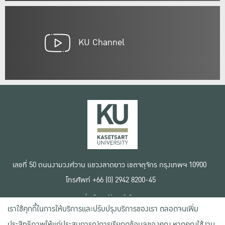
KU Channel
เลขที่ 50 ถนนงามวงศ์วาน แขวงลาดยาว เขตจตุจักร กรุงเทพฯ 10900
โทรศัพท์ +66 (0) 2942 8200-45
เงื่อนไขการใช้งานเว็บไซต์
เราใช้คุกกี้ในการให้บริการและปรับปรุงบริการของเรา ตลอดจนเพิ่ม
ข้อตกลงด้านสิทธิ์ใช้งาน
นโยบายความเป็นส่วนตัว
ประสิทธิภาพให้แก่ประสบการณ์การเรียกดูข้อมูลของคุณ หากคุณใช้งาน