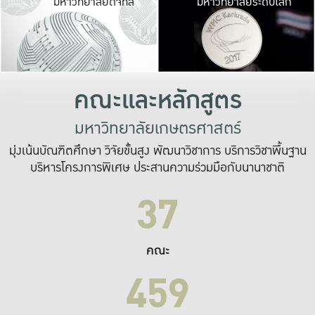
มหาวิทยาลัยดิจิทัล
มหาวิทยาลัยระดับโลก
เปลี่ยนแปลง และ
เพื่อทำงาน
ระบบสารสนเทศที่
คณะและหลักสูตร
มหาวิทยาลัยเกษตรศาสตร์
มุ่งเน้นบัณฑิตศึกษา วิจัยขั้นสูง พัฒนาวิชาการ บริการวิชาพื้นฐาน
บริหารโครงการพิเศษ ประสานความร่วมมือกับนานาชาติ
37
คณะ
459