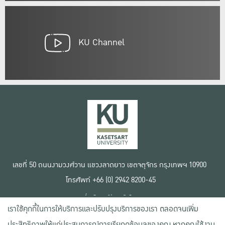
KU Channel
เลขที่ 50 ถนนงามวงศ์วาน แขวงลาดยาว เขตจตุจักร กรุงเทพฯ 10900
โทรศัพท์ +66 (0) 2942 8200-45
เงื่อนไขการใช้งานเว็บไซต์
เราใช้คุกกี้ในการให้บริการและปรับปรุงบริการของเรา ตลอดจนเพิ่ม
ข้อตกลงด้านสิทธิ์ใช้งาน
นโยบายความเป็นส่วนตัว
ประสิทธิภาพให้แก่ประสบการณ์การเรียกดูข้อมูลของคุณ หากคุณใช้งาน