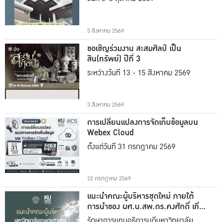
5 สิงหาคม 2569
ขอเชิญร่วมงาน สะสมศิลป์ เป็น
สิน(ทรัพย์) ปีที่ 3
ระหว่างวันที่ 13 - 15 สิงหาคม 2569
3 สิงหาคม 2569
การเปลี่ยนแปลงการจัดเก็บข้อมูลบน
Webex Cloud
ตั้งแต่วันที่ 31 กรกฎาคม 2569
22 กรกฎาคม 2569
แนะนำคณะผู้บริหารชุดใหม่ ภายใต้
การนำของ ผศ.น.สพ.ดร.คงศักดิ์ เที่ยง
ธรรม
รักษาการแทนอธิการบดีมหาวิทยาลัย