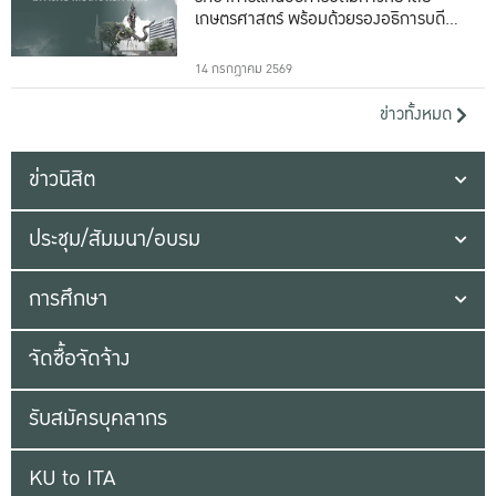
เกษตรศาสตร์ พร้อมด้วยรองอธิการบดีทั้ง
16 ท่าน
14 กรกฎาคม 2569
ข่าวทั้งหมด
ข่าวนิสิต
ประชุม/สัมมนา/อบรม
การศึกษา
จัดซื้อจัดจ้าง
รับสมัครบุคลากร
KU to ITA