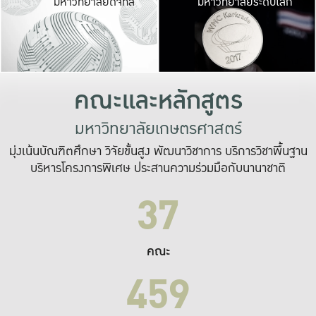
มหาวิทยาลัยดิจิทัล
มหาวิทยาลัยระดับโลก
เปลี่ยนแปลง และ
เพื่อทำงาน
ระบบสารสนเทศที่
คณะและหลักสูตร
มหาวิทยาลัยเกษตรศาสตร์
มุ่งเน้นบัณฑิตศึกษา วิจัยขั้นสูง พัฒนาวิชาการ บริการวิชาพื้นฐาน
บริหารโครงการพิเศษ ประสานความร่วมมือกับนานาชาติ
37
คณะ
459