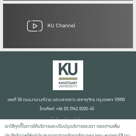
KU Channel
เลขที่ 50 ถนนงามวงศ์วาน แขวงลาดยาว เขตจตุจักร กรุงเทพฯ 10900
โทรศัพท์ +66 (0) 2942 8200-45
เงื่อนไขการใช้งานเว็บไซต์
เราใช้คุกกี้ในการให้บริการและปรับปรุงบริการของเรา ตลอดจนเพิ่ม
ข้อตกลงด้านสิทธิ์ใช้งาน
นโยบายความเป็นส่วนตัว
ประสิทธิภาพให้แก่ประสบการณ์การเรียกดูข้อมูลของคุณ หากคุณใช้งาน