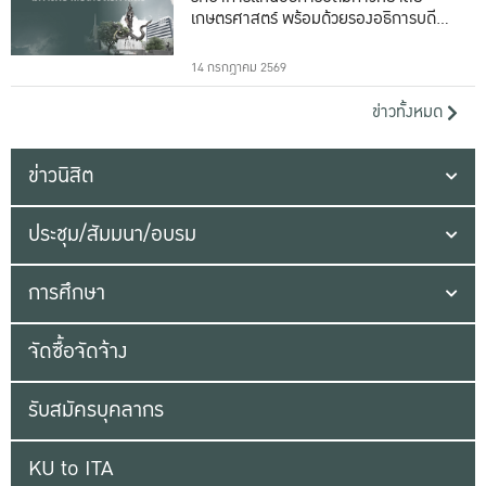
เกษตรศาสตร์ พร้อมด้วยรองอธิการบดีทั้ง
16 ท่าน
14 กรกฎาคม 2569
ข่าวทั้งหมด
ข่าวนิสิต
ประชุม/สัมมนา/อบรม
การศึกษา
จัดซื้อจัดจ้าง
รับสมัครบุคลากร
KU to ITA