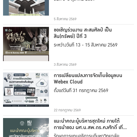
5 สิงหาคม 2569
ขอเชิญร่วมงาน สะสมศิลป์ เป็น
สิน(ทรัพย์) ปีที่ 3
ระหว่างวันที่ 13 - 15 สิงหาคม 2569
3 สิงหาคม 2569
การเปลี่ยนแปลงการจัดเก็บข้อมูลบน
Webex Cloud
ตั้งแต่วันที่ 31 กรกฎาคม 2569
22 กรกฎาคม 2569
แนะนำคณะผู้บริหารชุดใหม่ ภายใต้
การนำของ ผศ.น.สพ.ดร.คงศักดิ์ เที่ยง
ธรรม
รักษาการแทนอธิการบดีมหาวิทยาลัย