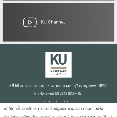
KU Channel
เลขที่ 50 ถนนงามวงศ์วาน แขวงลาดยาว เขตจตุจักร กรุงเทพฯ 10900
โทรศัพท์ +66 (0) 2942 8200-45
เงื่อนไขการใช้งานเว็บไซต์
เราใช้คุกกี้ในการให้บริการและปรับปรุงบริการของเรา ตลอดจนเพิ่ม
ข้อตกลงด้านสิทธิ์ใช้งาน
นโยบายความเป็นส่วนตัว
ประสิทธิภาพให้แก่ประสบการณ์การเรียกดูข้อมูลของคุณ หากคุณใช้งาน