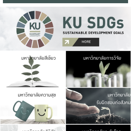
มหาวิ
มหาวิทยาลัยสีเขียว
มหาวิทยาลัยการวิจัย
มีพื้นที่เขียวสดใส 
เป็นป่าในเมือง เกษตร
มหาวิ
มหาวิทยาลัยความสุข
มหาวิทยาลัย
ค
รับผิดชอบต่อสังคม
เปิดประส
และพบเรื่องราวใหม่
มหาวิ