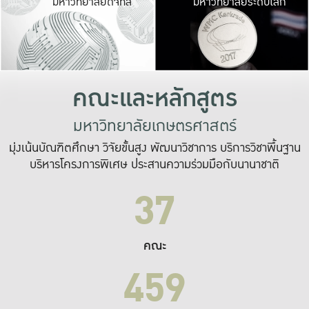
มหาวิทยาลัยดิจิทัล
มหาวิทยาลัยระดับโลก
เปลี่ยนแปลง และ
เพื่อทำงาน
ระบบสารสนเทศที่
คณะและหลักสูตร
มหาวิทยาลัยเกษตรศาสตร์
มุ่งเน้นบัณฑิตศึกษา วิจัยขั้นสูง พัฒนาวิชาการ บริการวิชาพื้นฐาน
บริหารโครงการพิเศษ ประสานความร่วมมือกับนานาชาติ
37
คณะ
459