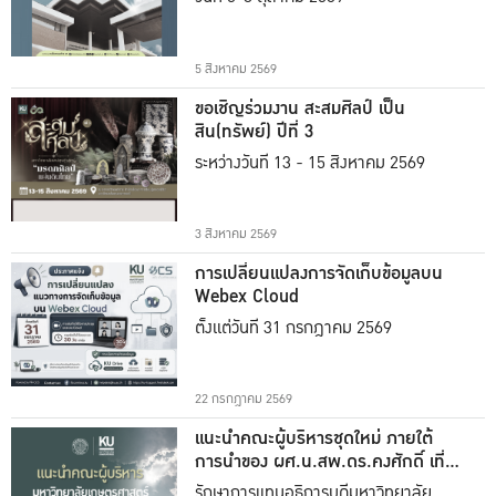
5 สิงหาคม 2569
ขอเชิญร่วมงาน สะสมศิลป์ เป็น
สิน(ทรัพย์) ปีที่ 3
ระหว่างวันที่ 13 - 15 สิงหาคม 2569
3 สิงหาคม 2569
การเปลี่ยนแปลงการจัดเก็บข้อมูลบน
Webex Cloud
ตั้งแต่วันที่ 31 กรกฎาคม 2569
22 กรกฎาคม 2569
แนะนำคณะผู้บริหารชุดใหม่ ภายใต้
การนำของ ผศ.น.สพ.ดร.คงศักดิ์ เที่ยง
ธรรม
รักษาการแทนอธิการบดีมหาวิทยาลัย