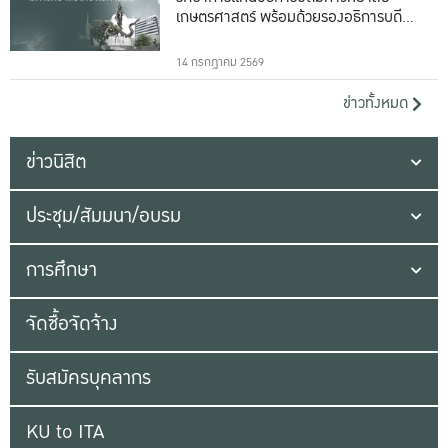
เกษตรศาสตร์ พร้อมด้วยรองอธิการบดีทั้ง
16 ท่าน
14 กรกฎาคม 2569
ข่าวทั้งหมด
ข่าวนิสิต
ประชุม/สัมมนา/อบรม
การศึกษา
จัดซื้อจัดจ้าง
รับสมัครบุคลากร
KU to ITA