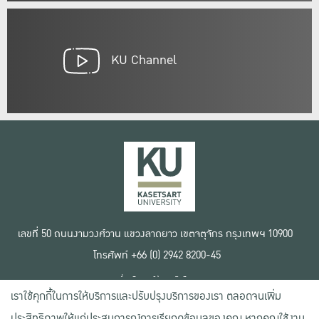
KU Channel
เลขที่ 50 ถนนงามวงศ์วาน แขวงลาดยาว เขตจตุจักร กรุงเทพฯ 10900
โทรศัพท์ +66 (0) 2942 8200-45
เงื่อนไขการใช้งานเว็บไซต์
เราใช้คุกกี้ในการให้บริการและปรับปรุงบริการของเรา ตลอดจนเพิ่ม
ข้อตกลงด้านสิทธิ์ใช้งาน
นโยบายความเป็นส่วนตัว
ประสิทธิภาพให้แก่ประสบการณ์การเรียกดูข้อมูลของคุณ หากคุณใช้งาน