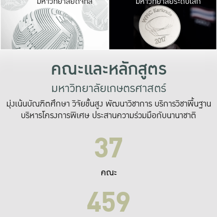
มหาวิทยาลัยดิจิทัล
มหาวิทยาลัยระดับโลก
เปลี่ยนแปลง และ
เพื่อทำงาน
ระบบสารสนเทศที่
คณะและหลักสูตร
มหาวิทยาลัยเกษตรศาสตร์
มุ่งเน้นบัณฑิตศึกษา วิจัยขั้นสูง พัฒนาวิชาการ บริการวิชาพื้นฐาน
บริหารโครงการพิเศษ ประสานความร่วมมือกับนานาชาติ
37
คณะ
459