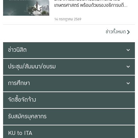
เกษตรศาสตร์ พร้อมด้วยรองอธิการบดีทั้ง
16 ท่าน
14 กรกฎาคม 2569
ข่าวทั้งหมด
ข่าวนิสิต
ประชุม/สัมมนา/อบรม
การศึกษา
จัดซื้อจัดจ้าง
รับสมัครบุคลากร
KU to ITA