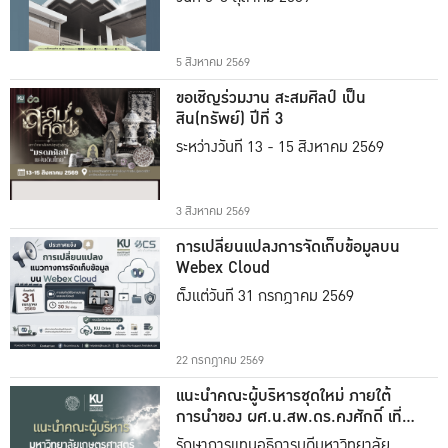
5 สิงหาคม 2569
ขอเชิญร่วมงาน สะสมศิลป์ เป็น
สิน(ทรัพย์) ปีที่ 3
ระหว่างวันที่ 13 - 15 สิงหาคม 2569
3 สิงหาคม 2569
การเปลี่ยนแปลงการจัดเก็บข้อมูลบน
Webex Cloud
ตั้งแต่วันที่ 31 กรกฎาคม 2569
22 กรกฎาคม 2569
แนะนำคณะผู้บริหารชุดใหม่ ภายใต้
การนำของ ผศ.น.สพ.ดร.คงศักดิ์ เที่ยง
ธรรม
รักษาการแทนอธิการบดีมหาวิทยาลัย