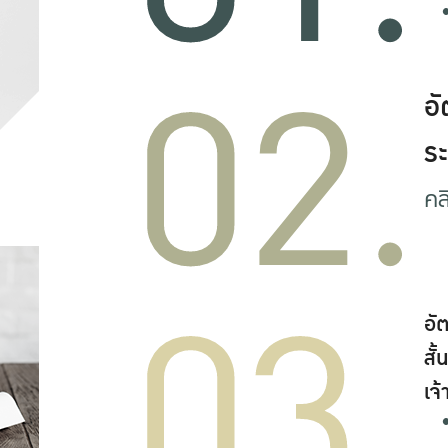
02.
อ
ร
คล
03.
อั
สั
เจ