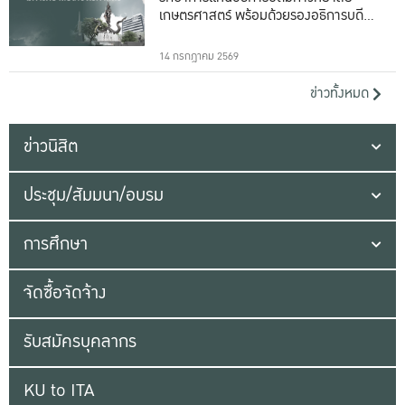
เกษตรศาสตร์ พร้อมด้วยรองอธิการบดีทั้ง
16 ท่าน
14 กรกฎาคม 2569
ข่าวทั้งหมด
ข่าวนิสิต
ประชุม/สัมมนา/อบรม
การศึกษา
จัดซื้อจัดจ้าง
รับสมัครบุคลากร
KU to ITA