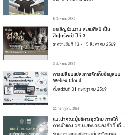
5 สิงหาคม 2569
ขอเชิญร่วมงาน สะสมศิลป์ เป็น
สิน(ทรัพย์) ปีที่ 3
ระหว่างวันที่ 13 - 15 สิงหาคม 2569
3 สิงหาคม 2569
การเปลี่ยนแปลงการจัดเก็บข้อมูลบน
Webex Cloud
ตั้งแต่วันที่ 31 กรกฎาคม 2569
22 กรกฎาคม 2569
แนะนำคณะผู้บริหารชุดใหม่ ภายใต้
การนำของ ผศ.น.สพ.ดร.คงศักดิ์ เที่ยง
ธรรม
รักษาการแทนอธิการบดีมหาวิทยาลัย