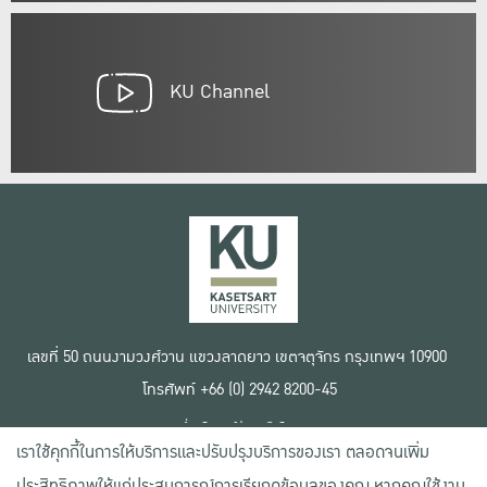
KU Channel
เลขที่ 50 ถนนงามวงศ์วาน แขวงลาดยาว เขตจตุจักร กรุงเทพฯ 10900
โทรศัพท์ +66 (0) 2942 8200-45
เงื่อนไขการใช้งานเว็บไซต์
เราใช้คุกกี้ในการให้บริการและปรับปรุงบริการของเรา ตลอดจนเพิ่ม
ข้อตกลงด้านสิทธิ์ใช้งาน
นโยบายความเป็นส่วนตัว
ประสิทธิภาพให้แก่ประสบการณ์การเรียกดูข้อมูลของคุณ หากคุณใช้งาน