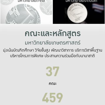
มหาวิทยาลัยดิจิทัล
มหาวิทยาลัยระดับโลก
เปลี่ยนแปลง และ
เพื่อทำงาน
ระบบสารสนเทศที่
คณะและหลักสูตร
มหาวิทยาลัยเกษตรศาสตร์
มุ่งเน้นบัณฑิตศึกษา วิจัยขั้นสูง พัฒนาวิชาการ บริการวิชาพื้นฐาน
บริหารโครงการพิเศษ ประสานความร่วมมือกับนานาชาติ
37
คณะ
459