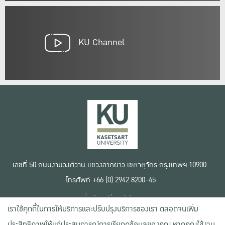
KU Channel
เลขที่ 50 ถนนงามวงศ์วาน แขวงลาดยาว เขตจตุจักร กรุงเทพฯ 10900
โทรศัพท์ +66 (0) 2942 8200-45
เงื่อนไขการใช้งานเว็บไซต์
เราใช้คุกกี้ในการให้บริการและปรับปรุงบริการของเรา ตลอดจนเพิ่ม
ข้อตกลงด้านสิทธิ์ใช้งาน
นโยบายความเป็นส่วนตัว
ประสิทธิภาพให้แก่ประสบการณ์การเรียกดูข้อมูลของคุณ หากคุณใช้งาน