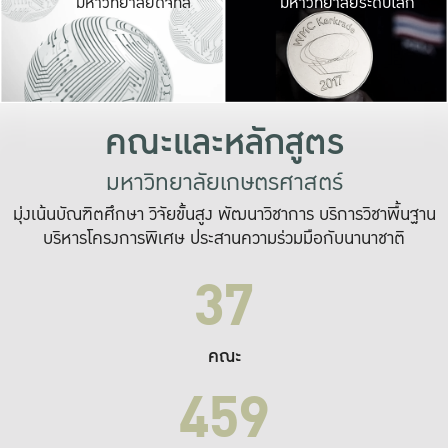
มหาวิทยาลัยดิจิทัล
มหาวิทยาลัยระดับโลก
เปลี่ยนแปลง และ
เพื่อทำงาน
ระบบสารสนเทศที่
คณะและหลักสูตร
มหาวิทยาลัยเกษตรศาสตร์
มุ่งเน้นบัณฑิตศึกษา วิจัยขั้นสูง พัฒนาวิชาการ บริการวิชาพื้นฐาน
บริหารโครงการพิเศษ ประสานความร่วมมือกับนานาชาติ
37
คณะ
459