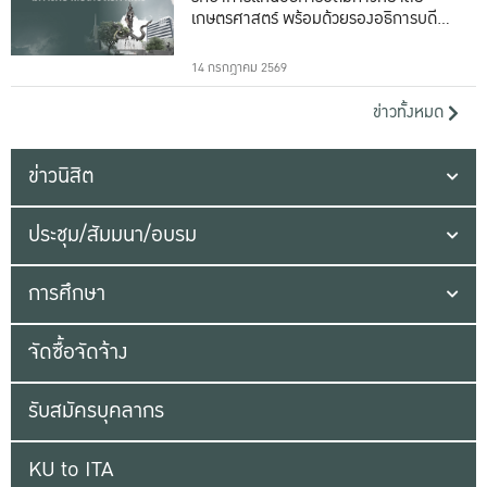
เกษตรศาสตร์ พร้อมด้วยรองอธิการบดีทั้ง
16 ท่าน
14 กรกฎาคม 2569
ข่าวทั้งหมด
ข่าวนิสิต
ประชุม/สัมมนา/อบรม
การศึกษา
จัดซื้อจัดจ้าง
รับสมัครบุคลากร
KU to ITA