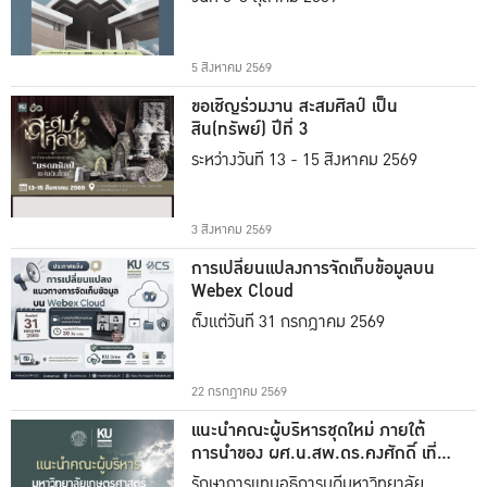
5 สิงหาคม 2569
ขอเชิญร่วมงาน สะสมศิลป์ เป็น
สิน(ทรัพย์) ปีที่ 3
ระหว่างวันที่ 13 - 15 สิงหาคม 2569
3 สิงหาคม 2569
การเปลี่ยนแปลงการจัดเก็บข้อมูลบน
Webex Cloud
ตั้งแต่วันที่ 31 กรกฎาคม 2569
22 กรกฎาคม 2569
แนะนำคณะผู้บริหารชุดใหม่ ภายใต้
การนำของ ผศ.น.สพ.ดร.คงศักดิ์ เที่ยง
ธรรม
รักษาการแทนอธิการบดีมหาวิทยาลัย