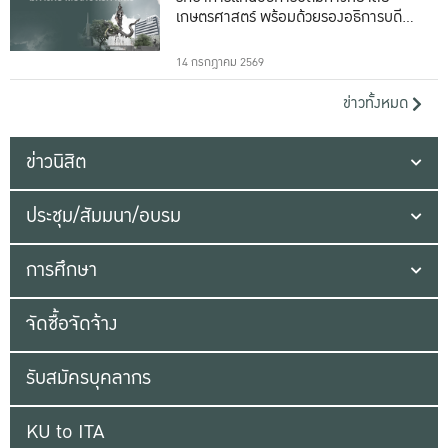
เกษตรศาสตร์ พร้อมด้วยรองอธิการบดีทั้ง
16 ท่าน
14 กรกฎาคม 2569
ข่าวทั้งหมด
ข่าวนิสิต
ประชุม/สัมมนา/อบรม
การศึกษา
จัดซื้อจัดจ้าง
รับสมัครบุคลากร
KU to ITA