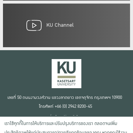
KU Channel
เลขที่ 50 ถนนงามวงศ์วาน แขวงลาดยาว เขตจตุจักร กรุงเทพฯ 10900
โทรศัพท์ +66 (0) 2942 8200-45
เงื่อนไขการใช้งานเว็บไซต์
เราใช้คุกกี้ในการให้บริการและปรับปรุงบริการของเรา ตลอดจนเพิ่ม
ข้อตกลงด้านสิทธิ์ใช้งาน
นโยบายความเป็นส่วนตัว
ประสิทธิภาพให้แก่ประสบการณ์การเรียกดูข้อมูลของคุณ หากคุณใช้งาน