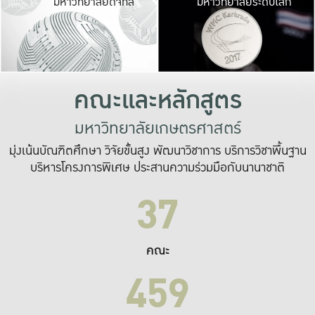
มหาวิทยาลัยดิจิทัล
มหาวิทยาลัยระดับโลก
เปลี่ยนแปลง และ
เพื่อทำงาน
ระบบสารสนเทศที่
คณะและหลักสูตร
มหาวิทยาลัยเกษตรศาสตร์
มุ่งเน้นบัณฑิตศึกษา วิจัยขั้นสูง พัฒนาวิชาการ บริการวิชาพื้นฐาน
บริหารโครงการพิเศษ ประสานความร่วมมือกับนานาชาติ
37
คณะ
459