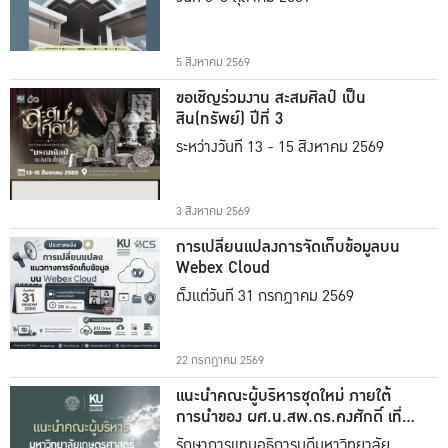
5 สิงหาคม 2569
ขอเชิญร่วมงาน สะสมศิลป์ เป็น
สิน(ทรัพย์) ปีที่ 3
ระหว่างวันที่ 13 - 15 สิงหาคม 2569
3 สิงหาคม 2569
การเปลี่ยนแปลงการจัดเก็บข้อมูลบน
Webex Cloud
ตั้งแต่วันที่ 31 กรกฎาคม 2569
22 กรกฎาคม 2569
แนะนำคณะผู้บริหารชุดใหม่ ภายใต้
การนำของ ผศ.น.สพ.ดร.คงศักดิ์ เที่ยง
ธรรม
รักษาการแทนอธิการบดีมหาวิทยาลัย