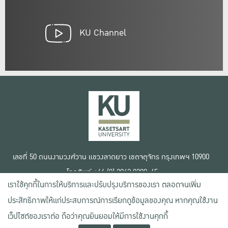
KU Channel
เลขที่ 50 ถนนงามวงศ์วาน แขวงลาดยาว เขตจตุจักร กรุงเทพฯ 10900
โทรศัพท์ +66 (0) 2942 8200-45
เราใช้คุกกี้ในการให้บริการและปรับปรุงบริการของเรา ตลอดจนเพิ่ม
เงื่อนไขการใช้งานเว็บไซต์
ประสิทธิภาพให้แก่ประสบการณ์การเรียกดูข้อมูลของคุณ หากคุณใช้งาน
ข้อตกลงด้านสิทธิ์ใช้งาน
นโยบายความเป็นส่วนตัว
เว็ปไซต์ของเราต่อ ถือว่าคุณยินยอมให้มีการใช้งานคุกกี้
สงวนลิขสิทธิ์ © 2020 มหาวิทยาลัยเกษตรศาสตร์