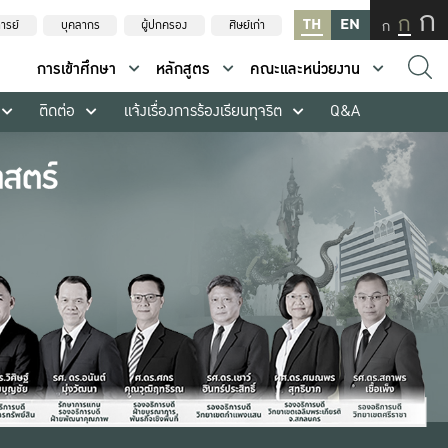
ก
ก
TH
EN
ก
ารย์
บุคลากร
ผู้ปกครอง
ศิษย์เก่า
การเข้าศึกษา
หลักสูตร
คณะและหน่วยงาน
ติดต่อ
แจ้งเรื่องการร้องเรียนทุจริต
Q&A