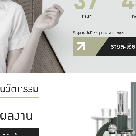
37
4
คณะ
ห
ข้อมูล ณ วันที่ 27 ตุลาคม พ.ศ. 2568
รายละเอีย
ะนวัตกรรม
ผลงาน