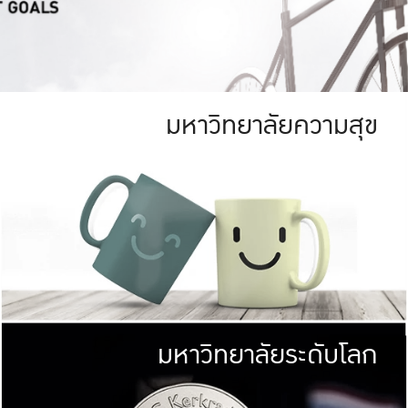
มหาวิทยาลัยความสุข
ย
สีเขียว
มหาวิทยาลัย
ก
สดใส หนาแน่น
ไม่ได้มีเป้าหมา
AN FOREST)
มหาวิทยาลัยชั้นนำทางด้านการว
ICULTURE)
แต่ KU มุ่งเน
าณ 1,400 ไร่
เพื่อสร้างคว
<< คลิก >>
ให้กับประชาชนใ
มหาวิทยาลัยระดับโลก
่อสังคม
มหาวิทยาลั
ามกินดีอยู่ดี
พร้อมที่จ