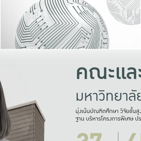
และความสุข
มองปัญหา
แก้ไขจากปั
และสร้างเครื
คณะและ
มหาวิทยาล
มุ่งเน้นบัณฑิตศึกษา วิจัยขั้น
ฐาน บริหารโครงการพิเศษ ปร