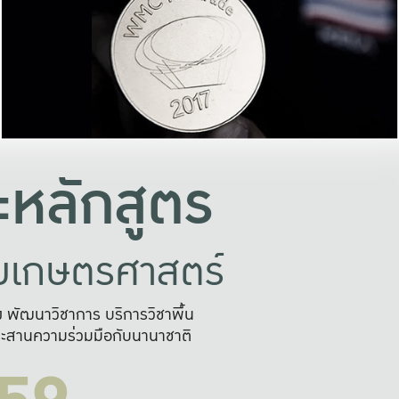
อย่างยั่งยืน
และผลักดันในการใช้ระบบส
ในภาพกว้าง
เพื่อการทำงานแบบ
ญหาจุดเล็กๆ
อข่ายขยายผล
สะดวก รวดเร
และนำไป
บริการด้าน AI อย
หลักสูตร
ัยเกษตรศาสตร์
สูง พัฒนาวิชาการ บริการวิชาพื้น
ะสานความร่วมมือกับนานาชาติ