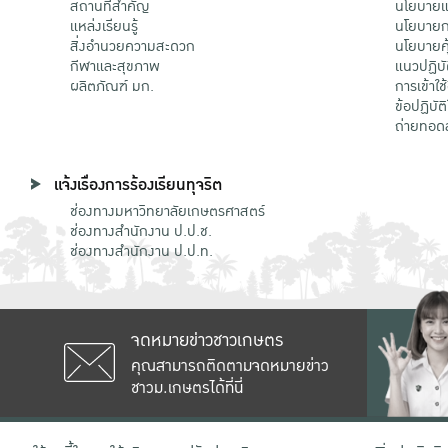
สถานที่สำคัญ
นโยบายแล
แหล่งเรียนรู้
นโยบายกา
สิ่งอำนวยความสะดวก
นโยบายคุ
กีฬาและสุขภาพ
แนวปฏิบั
ผลิตภัณฑ์ มก.
การเข้าใช
ข้อปฏิบั
ถ่ายทอด
แจ้งเรื่องการร้องเรียนทุจริต
ช่องทางมหาวิทยาลัยเกษตรศาสตร์
ช่องทางสำนักงาน ป.ป.ช.
ช่องทางสำนักงาน ป.ป.ท.
จดหมายข่าวชาวเกษตร
คุณสามารถติดตามจดหมายข่าว
ชาวม.เกษตรได้ที่นี่
เลขที่ 50 ถนนงามวงศ์วาน แขวงลาดยาว