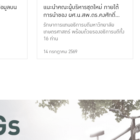
้อมูลบน
แนะนำคณะผู้บริหารชุดใหม่ ภายใต้
การนำของ ผศ.น.สพ.ดร.คงศักดิ์
เที่ยงธรรม
รักษาการแทนอธิการบดีมหาวิทยาลัย
เกษตรศาสตร์ พร้อมด้วยรองอธิการบดีทั้ง
16 ท่าน
14 กรกฎาคม 2569