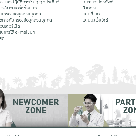
ะแนวปฏิบัติการใช้ปัญญาประดิษฐ์
หมายเลขโทรศัพท์
รใช้งานเครือข่าย มก.
ลิงก์ด่วน
้มครองข้อมูลส่วนบุคคล
แผนที่ มก.
ติการคุ้มครองข้อมูลส่วนบุคคล
แผนผังเว็บไซต์
้อินเตอร์เน็ต
ติในการใช้ e-mail มก.
สด
NEWCOMER
PART
ZONE
ZO
 เขตจตุจักร กรุงเทพฯ 10900
โทรศัพท์ +66 (0) 2942 8200-45