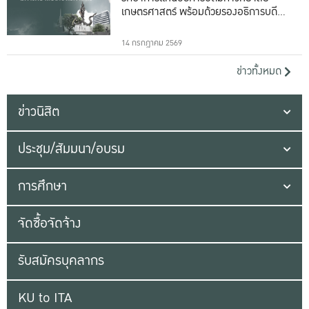
เกษตรศาสตร์ พร้อมด้วยรองอธิการบดีทั้ง
16 ท่าน
14 กรกฎาคม 2569
ข่าวทั้งหมด
ข่าวนิสิต
ประชุม/สัมมนา/อบรม
การศึกษา
จัดซื้อจัดจ้าง
รับสมัครบุคลากร
KU to ITA