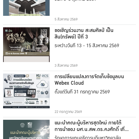
5 สิงหาคม 2569
ขอเชิญร่วมงาน สะสมศิลป์ เป็น
สิน(ทรัพย์) ปีที่ 3
ระหว่างวันที่ 13 - 15 สิงหาคม 2569
3 สิงหาคม 2569
การเปลี่ยนแปลงการจัดเก็บข้อมูลบน
Webex Cloud
ตั้งแต่วันที่ 31 กรกฎาคม 2569
22 กรกฎาคม 2569
แนะนำคณะผู้บริหารชุดใหม่ ภายใต้
การนำของ ผศ.น.สพ.ดร.คงศักดิ์ เที่ยง
ธรรม
รักษาการแทนอธิการบดีมหาวิทยาลัย