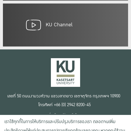
KU Channel
เลขที่ 50 ถนนงามวงศ์วาน แขวงลาดยาว เขตจตุจักร กรุงเทพฯ 10900
โทรศัพท์ +66 (0) 2942 8200-45
เงื่อนไขการใช้งานเว็บไซต์
เราใช้คุกกี้ในการให้บริการและปรับปรุงบริการของเรา ตลอดจนเพิ่ม
ข้อตกลงด้านสิทธิ์ใช้งาน
นโยบายความเป็นส่วนตัว
ประสิทธิภาพให้แก่ประสบการณ์การเรียกดูข้อมูลของคุณ หากคุณใช้งาน