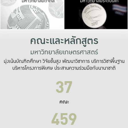
มหาวิทยาลัยดิจิทัล
มหาวิทยาลัยระดับโลก
เปลี่ยนแปลง และ
เพื่อทำงาน
ระบบสารสนเทศที่
คณะและหลักสูตร
มหาวิทยาลัยเกษตรศาสตร์
มุ่งเน้นบัณฑิตศึกษา วิจัยขั้นสูง พัฒนาวิชาการ บริการวิชาพื้นฐาน
บริหารโครงการพิเศษ ประสานความร่วมมือกับนานาชาติ
37
คณะ
459