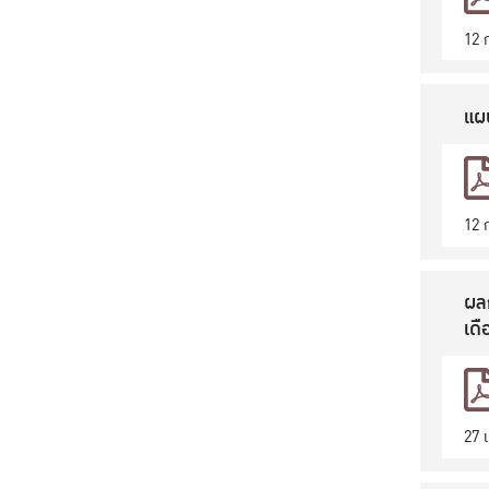
12 
แผน
12 
ผล
เดื
27 