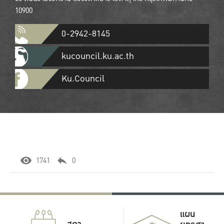
10900
0-2942-8145
kucouncil.ku.ac.th
Ku.Council
1741
0
แผน