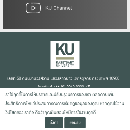
KU Channel
เลขที่ 50 ถนนงามวงศ์วาน แขวงลาดยาว เขตจตุจักร กรุงเทพฯ 10900
โทรศัพท์ +66 (0) 2942 8200-45
เราใช้คุกกี้ในการให้บริการและปรับปรุงบริการของเรา ตลอดจนเพิ่ม
เงื่อนไขการใช้งานเว็บไซต์
ประสิทธิภาพให้แก่ประสบการณ์การเรียกดูข้อมูลของคุณ หากคุณใช้งาน
ข้อตกลงด้านสิทธิ์ใช้งาน
นโยบายความเป็นส่วนตัว
เว็ปไซต์ของเราต่อ ถือว่าคุณยินยอมให้มีการใช้งานคุกกี้
สงวนลิขสิทธิ์ © 2020 มหาวิทยาลัยเกษตรศาสตร์
ตั้งค่า
ยอมรับ