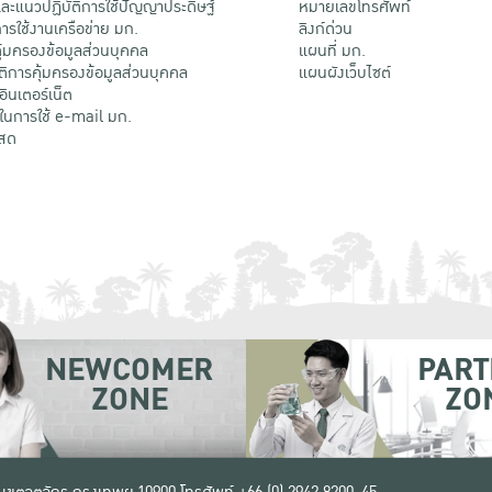
ะแนวปฏิบัติการใช้ปัญญาประดิษฐ์
หมายเลขโทรศัพท์
รใช้งานเครือข่าย มก.
ลิงก์ด่วน
้มครองข้อมูลส่วนบุคคล
แผนที่ มก.
ติการคุ้มครองข้อมูลส่วนบุคคล
แผนผังเว็บไซต์
้อินเตอร์เน็ต
ติในการใช้ e-mail มก.
สด
NEWCOMER
PART
ZONE
ZO
 เขตจตุจักร กรุงเทพฯ 10900
โทรศัพท์ +66 (0) 2942 8200-45