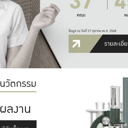
37
4
คณะ
ห
ข้อมูล ณ วันที่ 27 ตุลาคม พ.ศ. 2568
รายละเอีย
ะนวัตกรรม
ผลงาน