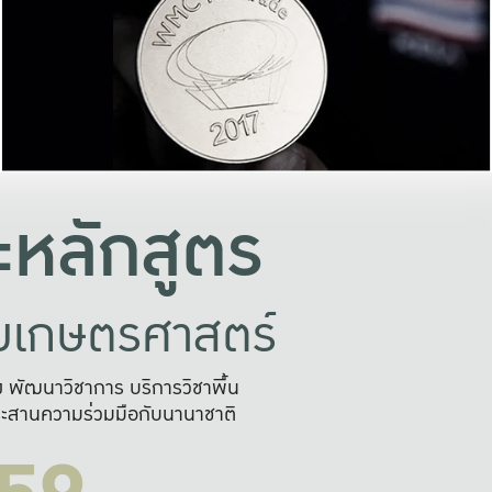
อย่างยั่งยืน
และผลักดันในการใช้ระบบส
ในภาพกว้าง
เพื่อการทำงานแบบ
ญหาจุดเล็กๆ
อข่ายขยายผล
สะดวก รวดเร
และนำไป
บริการด้าน AI อย
หลักสูตร
ัยเกษตรศาสตร์
สูง พัฒนาวิชาการ บริการวิชาพื้น
ะสานความร่วมมือกับนานาชาติ