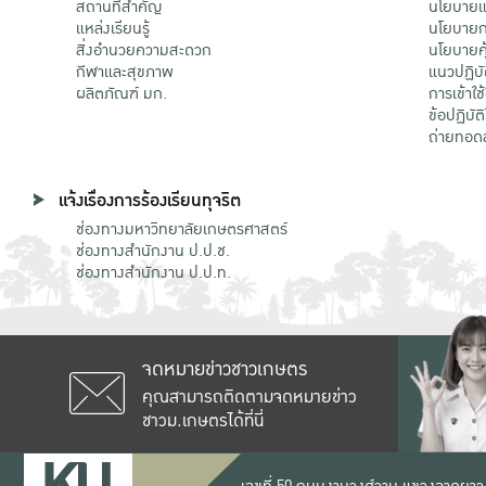
สถานที่สำคัญ
นโยบายแล
แหล่งเรียนรู้
นโยบายกา
สิ่งอำนวยความสะดวก
นโยบายคุ
กีฬาและสุขภาพ
แนวปฏิบั
ผลิตภัณฑ์ มก.
การเข้าใช
ข้อปฏิบั
ถ่ายทอด
แจ้งเรื่องการร้องเรียนทุจริต
ช่องทางมหาวิทยาลัยเกษตรศาสตร์
ช่องทางสำนักงาน ป.ป.ช.
ช่องทางสำนักงาน ป.ป.ท.
จดหมายข่าวชาวเกษตร
คุณสามารถติดตามจดหมายข่าว
ชาวม.เกษตรได้ที่นี่
เลขที่ 50 ถนนงามวงศ์วาน แขวงลาดยาว