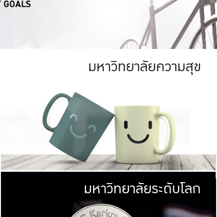
มหาวิทยาลัยความสุข
ย
สีเขียว
มหาวิทยาลัย
ก
สดใส หนาแน่น
ไม่ได้มีเป้าหมา
AN FOREST)
มหาวิทยาลัยชั้นนำทางด้านการว
ICULTURE)
แต่ KU มุ่งเน
าณ 1,400 ไร่
เพื่อสร้างคว
<< คลิก >>
ให้กับประชาชนใ
มหาวิทยาลัยระดับโลก
่อสังคม
มหาวิทยาลั
ามกินดีอยู่ดี
พร้อมที่จ