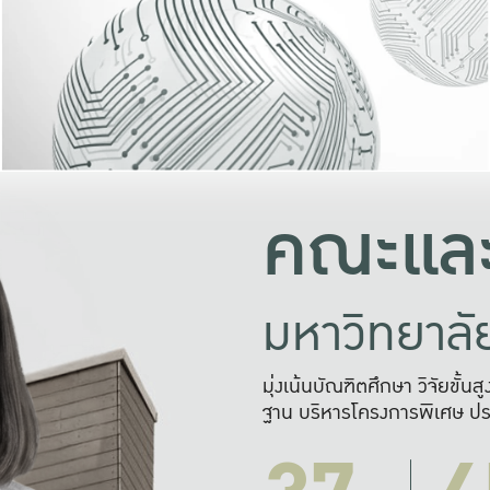
และความสุข
มองปัญหา
แก้ไขจากปั
และสร้างเครื
คณะและ
มหาวิทยาล
มุ่งเน้นบัณฑิตศึกษา วิจัยขั้น
ฐาน บริหารโครงการพิเศษ ปร