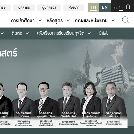
ก
ก
TH
EN
ก
ารย์
บุคลากร
ผู้ปกครอง
ศิษย์เก่า
การเข้าศึกษา
หลักสูตร
คณะและหน่วยงาน
ติดต่อ
แจ้งเรื่องการร้องเรียนทุจริต
Q&A