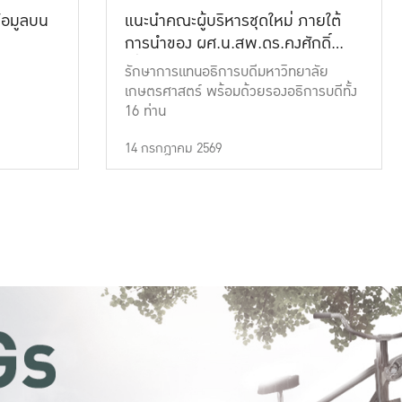
้อมูลบน
แนะนำคณะผู้บริหารชุดใหม่ ภายใต้
การนำของ ผศ.น.สพ.ดร.คงศักดิ์
เที่ยงธรรม
รักษาการแทนอธิการบดีมหาวิทยาลัย
เกษตรศาสตร์ พร้อมด้วยรองอธิการบดีทั้ง
16 ท่าน
14 กรกฎาคม 2569