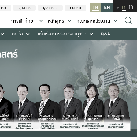
ก
ก
TH
EN
ก
ารย์
บุคลากร
ผู้ปกครอง
ศิษย์เก่า
การเข้าศึกษา
หลักสูตร
คณะและหน่วยงาน
ติดต่อ
แจ้งเรื่องการร้องเรียนทุจริต
Q&A