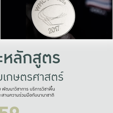
อย่างยั่งยืน
และผลักดันในการใช้ระบบส
ในภาพกว้าง
เพื่อการทำงานแบบ
ญหาจุดเล็กๆ
อข่ายขยายผล
สะดวก รวดเร
และนำไป
บริการด้าน AI อย
หลักสูตร
ัยเกษตรศาสตร์
สูง พัฒนาวิชาการ บริการวิชาพื้น
ะสานความร่วมมือกับนานาชาติ