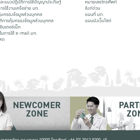
ะแนวปฏิบัติการใช้ปัญญาประดิษฐ์
หมายเลขโทรศัพท์
รใช้งานเครือข่าย มก.
ลิงก์ด่วน
้มครองข้อมูลส่วนบุคคล
แผนที่ มก.
ติการคุ้มครองข้อมูลส่วนบุคคล
แผนผังเว็บไซต์
้อินเตอร์เน็ต
ติในการใช้ e-mail มก.
สด
NEWCOMER
PART
ZONE
ZO
 เขตจตุจักร กรุงเทพฯ 10900
โทรศัพท์ +66 (0) 2942 8200-45