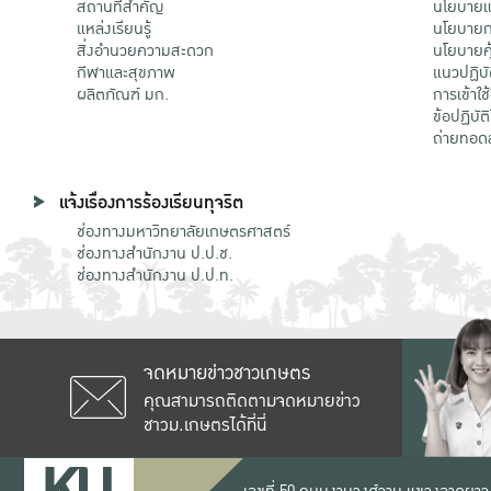
สถานที่สำคัญ
นโยบายแล
แหล่งเรียนรู้
นโยบายกา
สิ่งอำนวยความสะดวก
นโยบายคุ
กีฬาและสุขภาพ
แนวปฏิบั
ผลิตภัณฑ์ มก.
การเข้าใช
ข้อปฏิบั
ถ่ายทอด
แจ้งเรื่องการร้องเรียนทุจริต
ช่องทางมหาวิทยาลัยเกษตรศาสตร์
ช่องทางสำนักงาน ป.ป.ช.
ช่องทางสำนักงาน ป.ป.ท.
จดหมายข่าวชาวเกษตร
คุณสามารถติดตามจดหมายข่าว
ชาวม.เกษตรได้ที่นี่
เลขที่ 50 ถนนงามวงศ์วาน แขวงลาดยาว