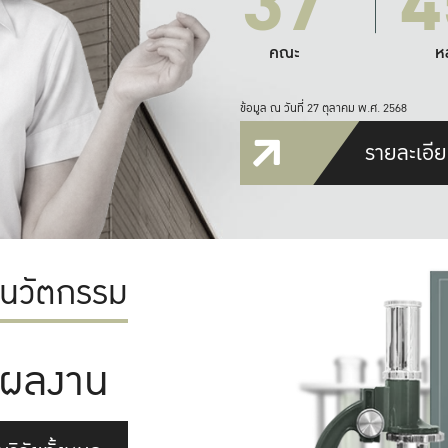
37
4
คณะ
ห
ข้อมูล ณ วันที่ 27 ตุลาคม พ.ศ. 2568
รายละเอีย
ะนวัตกรรม
ผลงาน