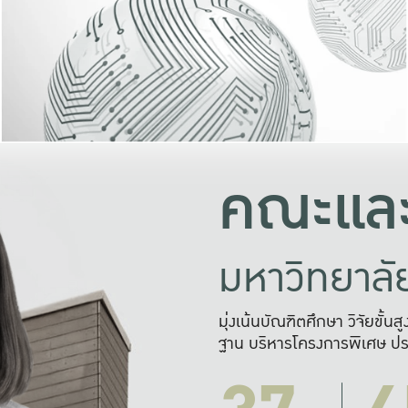
และความสุข
มองปัญหา
แก้ไขจากปั
และสร้างเครื
คณะและ
มหาวิทยาล
มุ่งเน้นบัณฑิตศึกษา วิจัยขั้น
ฐาน บริหารโครงการพิเศษ ปร