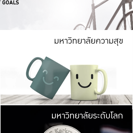
มหาวิทยาลัยความสุข
ย
สีเขียว
มหาวิทยาลัย
ก
สดใส หนาแน่น
ไม่ได้มีเป้าหมา
AN FOREST)
มหาวิทยาลัยชั้นนำทางด้านการว
ICULTURE)
แต่ KU มุ่งเน
าณ 1,400 ไร่
เพื่อสร้างคว
<< คลิก >>
ให้กับประชาชนใ
มหาวิทยาลัยระดับโลก
่อสังคม
มหาวิทยาลั
ามกินดีอยู่ดี
พร้อมที่จ