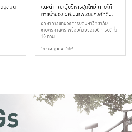
้อมูลบน
แนะนำคณะผู้บริหารชุดใหม่ ภายใต้
การนำของ ผศ.น.สพ.ดร.คงศักดิ์
เที่ยงธรรม
รักษาการแทนอธิการบดีมหาวิทยาลัย
เกษตรศาสตร์ พร้อมด้วยรองอธิการบดีทั้ง
16 ท่าน
14 กรกฎาคม 2569