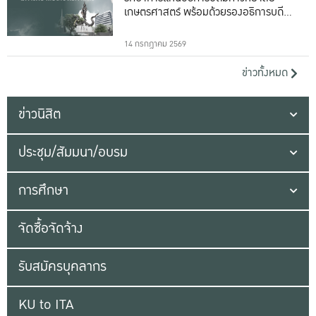
เกษตรศาสตร์ พร้อมด้วยรองอธิการบดีทั้ง
16 ท่าน
14 กรกฎาคม 2569
ข่าวทั้งหมด
ข่าวนิสิต
ประชุม/สัมมนา/อบรม
การศึกษา
จัดซื้อจัดจ้าง
รับสมัครบุคลากร
KU to ITA