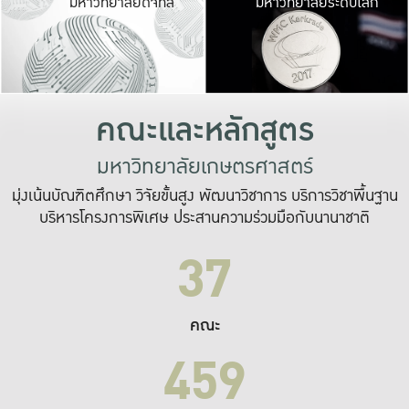
มหาวิทยาลัยดิจิทัล
มหาวิทยาลัยระดับโลก
เปลี่ยนแปลง และ
เพื่อทำงาน
ระบบสารสนเทศที่
คณะและหลักสูตร
มหาวิทยาลัยเกษตรศาสตร์
มุ่งเน้นบัณฑิตศึกษา วิจัยขั้นสูง พัฒนาวิชาการ บริการวิชาพื้นฐาน
บริหารโครงการพิเศษ ประสานความร่วมมือกับนานาชาติ
37
คณะ
459