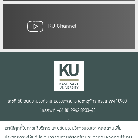
KU Channel
เลขที่ 50 ถนนงามวงศ์วาน แขวงลาดยาว เขตจตุจักร กรุงเทพฯ 10900
โทรศัพท์ +66 (0) 2942 8200-45
เงื่อนไขการใช้งานเว็บไซต์
เราใช้คุกกี้ในการให้บริการและปรับปรุงบริการของเรา ตลอดจนเพิ่ม
ข้อตกลงด้านสิทธิ์ใช้งาน
นโยบายความเป็นส่วนตัว
ประสิทธิภาพให้แก่ประสบการณ์การเรียกดูข้อมูลของคุณ หากคุณใช้งาน