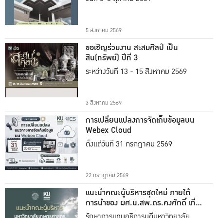
5 สิงหาคม 2569
ขอเชิญร่วมงาน สะสมศิลป์ เป็น
สิน(ทรัพย์) ปีที่ 3
ระหว่างวันที่ 13 - 15 สิงหาคม 2569
3 สิงหาคม 2569
การเปลี่ยนแปลงการจัดเก็บข้อมูลบน
Webex Cloud
ตั้งแต่วันที่ 31 กรกฎาคม 2569
22 กรกฎาคม 2569
แนะนำคณะผู้บริหารชุดใหม่ ภายใต้
การนำของ ผศ.น.สพ.ดร.คงศักดิ์ เที่ยง
ธรรม
รักษาการแทนอธิการบดีมหาวิทยาลัย