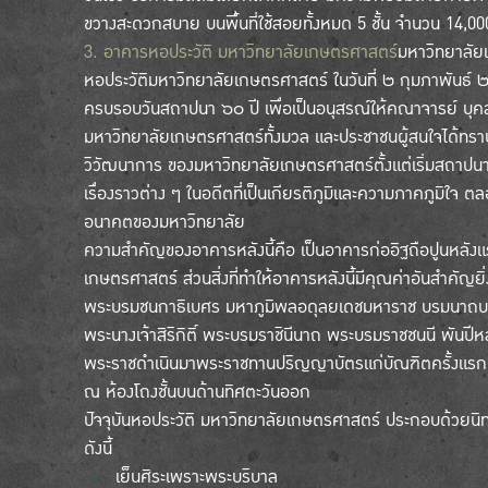
ขวางสะดวกสบาย บนพื้นที่ใช้สอยทั้งหมด 5 ชั้น จำนวน 14,00
3. อาคารหอประวัติ มหาวิทยาลัยเกษตรศาสตร์
มหาวิทยาลัยเ
หอประวัติมหาวิทยาลัยเกษตรศาสตร์ ในวันที่ ๒ กุมภาพันธ์ 
ครบรอบวันสถาปนา ๖๐ ปี เพื่อเป็นอนุสรณ์ให้คณาจารย์ บุค
มหาวิทยาลัยเกษตรศาสตร์ทั้งมวล และประชาชนผู้สนใจได้ทราบ
วิวัฒนาการ ของมหาวิทยาลัยเกษตรศาสตร์ตั้งแต่เริ่มสถาปนา
เรื่องราวต่าง ๆ ในอดีตที่เป็นเกียรติภูมิและความภาคภูมิใจ
อนาคตของมหาวิทยาลัย
ความสำคัญของอาคารหลังนี้คือ เป็นอาคารก่ออิฐถือปูนหลัง
เกษตรศาสตร์ ส่วนสิ่งที่ทำให้อาคารหลังนี้มีคุณค่าอันสำคัญย
พระบรมชนกาธิเบศร มหาภูมิพลอดุลยเดชมหาราช บรมนาถบพ
พระนางเจ้าสิริกิติ์ พระบรมราชินีนาถ พระบรมราชชนนี พันปีห
พระราชดำเนินมาพระราชทานปริญญาบัตรแก่บัณฑิตครั้งแรก
ณ ห้องโถงชั้นบนด้านทิศตะวันออก
ปัจจุบันหอประวัติ มหาวิทยาลัยเกษตรศาสตร์ ประกอบด้วยนิ
ดังนี้
เย็นศิระเพราะพระบริบาล