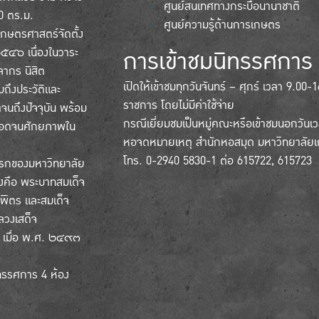
ศูนย์สนเทศทางกระบือนานาชาติ
0 ตร.ม.
ศูนย์ความรู้ด้านการเกษตร
กษตรศาสตร์จัดตั้ง
การเข้าชมนิทรรศการ
๒๕๔๖ เนื่องในวาระ
ลากร นิสิต
เปิดให้เข้าชมทุกวันจันทร์ – ศุกร์ เวลา 9.00
ถึงประวัติและ
ราชการ โดยไม่มีค่าใช้จ่าย
จนถึงปัจจุบัน พร้อม
กรณีเยี่ยมชมเป็นหมู่คณะหรือเข้าชมนอกวัน
 ตลอดจนศักยภาพใน
หอจดหมายเหตุ สำนักหอสมุด มหาวิทยาลัย
โทร. 0-2940 5830-1 ต่อ 615722, 615723
แรกของมหาวิทยาลัย
ิ่งคือ พระบาทสมเด็จ
ิตร และสมเด็จ
ลวงเสด็จ
 เมื่อ พ.ศ. ๒๔๙๓
ทรรศการ 4 ห้อง