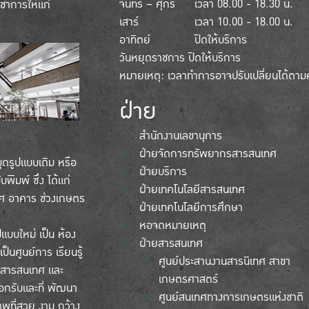
จันทร์ – ศุกร์
เวลา 08.00 - 18.30 น.
ิชาการให้แก่
เสาร์
เวลา 10.00 - 18.00 น.
อาทิตย์
ปิดให้บริการ
วันหยุดราชการ ปิดให้บริการ
หมายเหตุ: เวลาทำการอาจปรับเปลี่ยนได้ตา
ฝ่าย
สำนักงานเลขานุการ
ฝ่ายจัดการทรัพยากรสารสนเทศ
ุดรูปแบบเดิม หรือ
ฝ่ายบริการ
ิมพ์ ซึ่ง ได้แก่
ฝ่ายเทคโนโลยีสารสนเทศ
ทศ อาคาร ช่วงเกษตร
ฝ่ายเทคโนโลยีการศึกษา
หอจดหมายเหตุ
แบบใหม่ เป็น ห้อง
ฝ่ายสารสนเทศ
ป็นศูนย์การ เรียนรู้
ศูนย์ประสานงานสารนิเทศ สาขา
ยีสารสนเทศ และ
เกษตรศาสตร์
บอกรับและที่ พัฒนา
ศูนย์สนเทศทางการเกษตรแห่งชาติ
พที่สวย งาม กว้าง