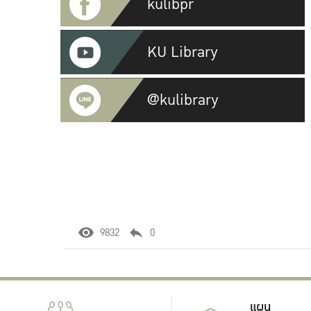
kulibpr
KU Library
@kulibrary
9832
0
แผน