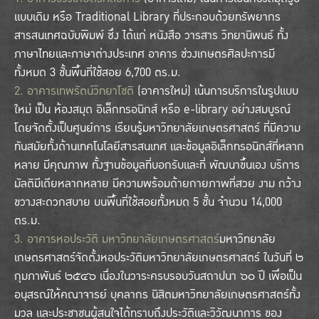
แบบเดิม หรือ Traditional Library ที่ประกอบด้วยทรัพยากร
สารสนเทศฉบับพิมพ์ ซึ่ง ได้แก่ หนังสือ วารสาร วิทยานิพนธ์ ทั้ง
ภาษาไทยและภาษาต่างประเทศ อาคาร ช่วงเกษตรศิลปะการมี
ทั้งหมด 3 ชั้นพื้นที่ใช้สอย 6,700 ตร.ม.
2. อาคารเทพรัตน์วิทยาโชติ
(อาคารใหม่) เน้นการบริการในรูปแบบ
ใหม่ เป็น ห้องสมุด อิเล็กทรอนิกส์ หรือ e-library อย่างสมบูรณ์
โดยจัดตั้งเป็นศูนย์การ เรียนรู้มหาวิทยาลัยเกษตรศาสตร์ ที่มีความ
ทันสมัยทั้งด้านเทคโนโลยีสารสนเทศ และข้อมูลอิเล็กทรอนิกส์ที่หลาก
หลาย มีคุณภาพ ทั้งฐานข้อมูลที่บอกรับและที่ พัฒนาขึ้นเอง บริการ
มัลติมีเดียหลากหลาย มีความพร้อมด้ายกายภาพที่สวย งาม กว้าง
ขวางสะดวกสบาย บนพื้นที่ใช้สอยทั้งหมด 5 ชั้น จำนวน 14,000
ตร.ม.
3. อาคารหอประวัติ มหาวิทยาลัยเกษตรศาสตร์
มหาวิทยาลัย
เกษตรศาสตร์จัดตั้งหอประวัติมหาวิทยาลัยเกษตรศาสตร์ ในวันที่ ๒
กุมภาพันธ์ ๒๕๔๖ เนื่องในวาระครบรอบวันสถาปนา ๖๐ ปี เพื่อเป็น
อนุสรณ์ให้คณาจารย์ บุคลากร นิสิตมหาวิทยาลัยเกษตรศาสตร์ทั้ง
มวล และประชาชนผู้สนใจได้ทราบถึงประวัติและวิวัฒนาการ ของ