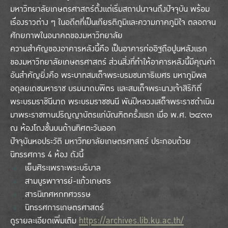
มหาวิทยาลัยเกษตรศาสตร์ตั้งแต่เริ่มสถาปนาจนถึงปัจจุบัน พร้อม
เรื่องราวต่าง ๆ ในอดีตที่เป็นเกียรติภูมิและความภาคภูมิใจ ตลอดจน
ศักยภาพในอนาคตของมหาวิทยาลัย
ความสำคัญของอาคารหลังนี้คือ เป็นอาคารก่ออิฐถือปูนหลังแรก
ของมหาวิทยาลัยเกษตรศาสตร์ ส่วนสิ่งที่ทำให้อาคารหลังนี้มีคุณค่า
อันสำคัญยิ่งคือ พระบาทสมเด็จพระบรมชนกาธิเบศร มหาภูมิพล
อดุลยเดชมหาราช บรมนาถบพิตร และสมเด็จพระนางเจ้าสิริกิติ์
พระบรมราชินีนาถ พระบรมราชชนนี พันปีหลวงเสด็จพระราชดำเนิน
มาพระราชทานปริญญาบัตรแก่บัณฑิตครั้งแรก เมื่อ พ.ศ. ๒๔๙๓
ณ ห้องโถงชั้นบนด้านทิศตะวันออก
ปัจจุบันหอประวัติ มหาวิทยาลัยเกษตรศาสตร์ ประกอบด้วย
นิทรรศการ 4 ห้อง ดังนี้
เย็นศิระเพราะพระบริบาล
สามบูรพาจารย์-แก้วเกษตร
สารนิเทศหกทศวรรษ
นิทรรศการเกษตรศาสตร์
ดูรายละเอียดเพิ่มเติม
https://archives.lib.ku.ac.th/