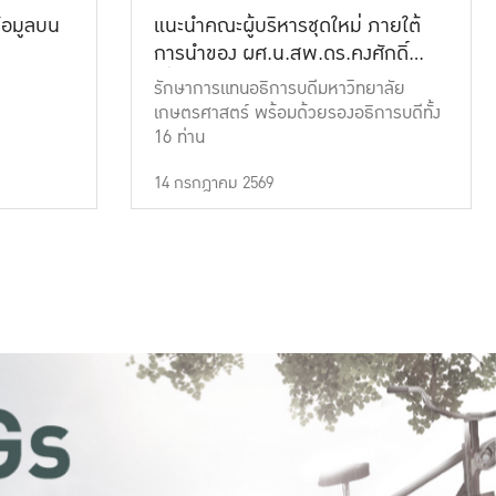
้อมูลบน
แนะนำคณะผู้บริหารชุดใหม่ ภายใต้
การนำของ ผศ.น.สพ.ดร.คงศักดิ์
เที่ยงธรรม
รักษาการแทนอธิการบดีมหาวิทยาลัย
เกษตรศาสตร์ พร้อมด้วยรองอธิการบดีทั้ง
16 ท่าน
14 กรกฎาคม 2569