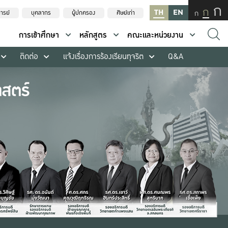
ก
ก
TH
EN
ก
ารย์
บุคลากร
ผู้ปกครอง
ศิษย์เก่า
การเข้าศึกษา
หลักสูตร
คณะและหน่วยงาน
ติดต่อ
แจ้งเรื่องการร้องเรียนทุจริต
Q&A