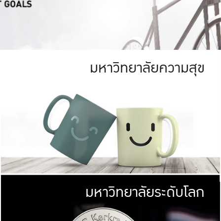
มหาวิทยาลัยความสุข
ย
สีเขียว
มหาวิทยาลัย
ก
สดใส หนาแน่น
ไม่ได้มีเป้าหมา
AN FOREST)
มหาวิทยาลัยชั้นนำทางด้านการว
ICULTURE)
แต่ KU มุ่งเน
าณ 1,400 ไร่
เพื่อสร้างคว
<< คลิก >>
ให้กับประชาชนใ
มหาวิทยาลัยระดับโลก
่อสังคม
มหาวิทยาลั
ามกินดีอยู่ดี
พร้อมที่จ