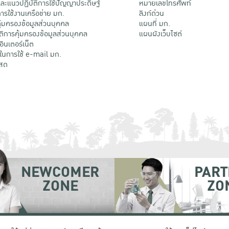
ะแนวปฏิบัติการใช้ปัญญาประดิษฐ์
หมายเลขโทรศัพท์
รใช้งานเครือข่าย มก.
ลิงก์ด่วน
้มครองข้อมูลส่วนบุคคล
แผนที่ มก.
ติการคุ้มครองข้อมูลส่วนบุคคล
แผนผังเว็บไซต์
้อินเตอร์เน็ต
ติในการใช้ e-mail มก.
สด
NEWCOMER
PART
ZONE
ZO
 เขตจตุจักร กรุงเทพฯ 10900
โทรศัพท์ +66 (0) 2942 8200-45