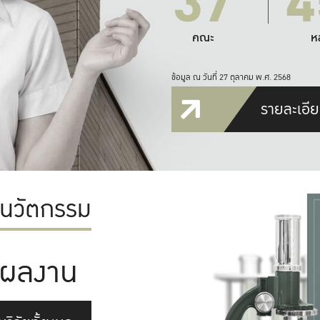
37
4
คณะ
ห
ข้อมูล ณ วันที่ 27 ตุลาคม พ.ศ. 2568
รายละเอีย
ะนวัตกรรม
ผลงาน