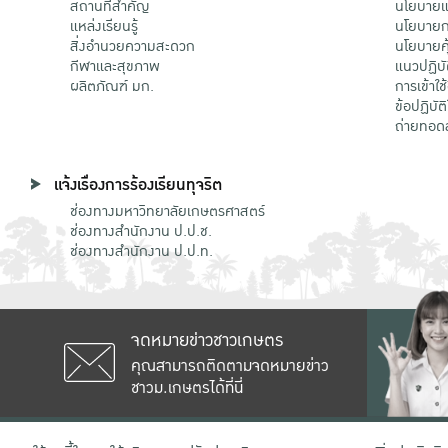
สถานที่สำคัญ
นโยบายแล
แหล่งเรียนรู้
นโยบายกา
สิ่งอำนวยความสะดวก
นโยบายคุ
กีฬาและสุขภาพ
แนวปฏิบั
ผลิตภัณฑ์ มก.
การเข้าใช
ข้อปฏิบั
ถ่ายทอด
แจ้งเรื่องการร้องเรียนทุจริต
ช่องทางมหาวิทยาลัยเกษตรศาสตร์
ช่องทางสำนักงาน ป.ป.ช.
ช่องทางสำนักงาน ป.ป.ท.
จดหมายข่าวชาวเกษตร
คุณสามารถติดตามจดหมายข่าว
ชาวม.เกษตรได้ที่นี่
เลขที่ 50 ถนนงามวงศ์วาน แขวงลาดยาว