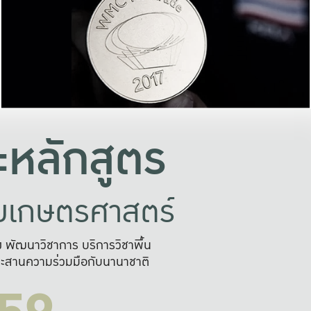
อย่างยั่งยืน
และผลักดันในการใช้ระบบส
ในภาพกว้าง
เพื่อการทำงานแบบ
ญหาจุดเล็กๆ
อข่ายขยายผล
สะดวก รวดเร
และนำไป
บริการด้าน AI อย
หลักสูตร
ัยเกษตรศาสตร์
สูง พัฒนาวิชาการ บริการวิชาพื้น
ะสานความร่วมมือกับนานาชาติ