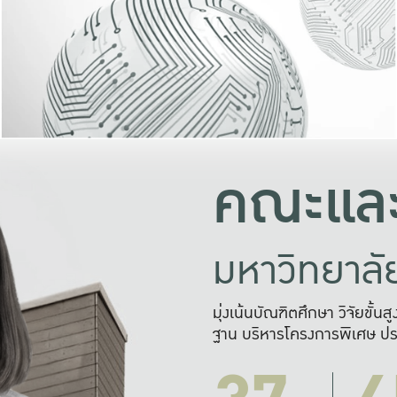
และความสุข
มองปัญหา
แก้ไขจากปั
และสร้างเครื
คณะและ
มหาวิทยาล
มุ่งเน้นบัณฑิตศึกษา วิจัยขั้น
ฐาน บริหารโครงการพิเศษ ปร