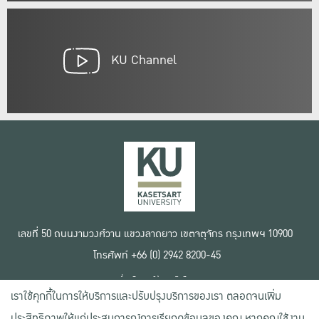
KU Channel
เลขที่ 50 ถนนงามวงศ์วาน แขวงลาดยาว เขตจตุจักร กรุงเทพฯ 10900
โทรศัพท์ +66 (0) 2942 8200-45
เงื่อนไขการใช้งานเว็บไซต์
เราใช้คุกกี้ในการให้บริการและปรับปรุงบริการของเรา ตลอดจนเพิ่ม
ข้อตกลงด้านสิทธิ์ใช้งาน
นโยบายความเป็นส่วนตัว
ประสิทธิภาพให้แก่ประสบการณ์การเรียกดูข้อมูลของคุณ หากคุณใช้งาน