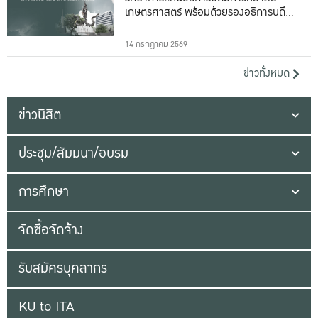
เกษตรศาสตร์ พร้อมด้วยรองอธิการบดีทั้ง
16 ท่าน
14 กรกฎาคม 2569
ข่าวทั้งหมด
ข่าวนิสิต
ประชุม/สัมมนา/อบรม
การศึกษา
จัดซื้อจัดจ้าง
รับสมัครบุคลากร
KU to ITA