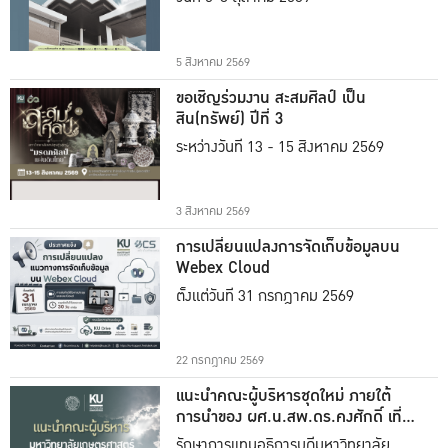
5 สิงหาคม 2569
ขอเชิญร่วมงาน สะสมศิลป์ เป็น
สิน(ทรัพย์) ปีที่ 3
ระหว่างวันที่ 13 - 15 สิงหาคม 2569
3 สิงหาคม 2569
การเปลี่ยนแปลงการจัดเก็บข้อมูลบน
Webex Cloud
ตั้งแต่วันที่ 31 กรกฎาคม 2569
22 กรกฎาคม 2569
แนะนำคณะผู้บริหารชุดใหม่ ภายใต้
การนำของ ผศ.น.สพ.ดร.คงศักดิ์ เที่ยง
ธรรม
รักษาการแทนอธิการบดีมหาวิทยาลัย