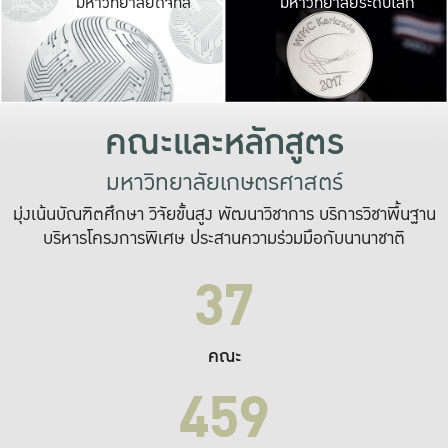
มหาวิทยาลัยดิจิทัล
มหาวิทยาลัยระดับโลก
เปลี่ยนแปลง และ
เพื่อทำงาน
ระบบสารสนเทศที่
คณะและหลักสูตร
มหาวิทยาลัยเกษตรศาสตร์
มุ่งเน้นบัณฑิตศึกษา วิจัยขั้นสูง พัฒนาวิชาการ บริการวิชาพื้นฐาน
บริหารโครงการพิเศษ ประสานความร่วมมือกับนานาชาติ
37
คณะ
459