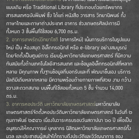
แบบเดิม หรือ Traditional Library ที่ประกอบด้วยทรัพยากร
สารสนเทศฉบับพิมพ์ ซึ่ง ได้แก่ หนังสือ วารสาร วิทยานิพนธ์ ทั้ง
ภาษาไทยและภาษาต่างประเทศ อาคาร ช่วงเกษตรศิลปะการมี
ทั้งหมด 3 ชั้นพื้นที่ใช้สอย 6,700 ตร.ม.
2. อาคารเทพรัตน์วิทยาโชติ
(อาคารใหม่) เน้นการบริการในรูปแบบ
ใหม่ เป็น ห้องสมุด อิเล็กทรอนิกส์ หรือ e-library อย่างสมบูรณ์
โดยจัดตั้งเป็นศูนย์การ เรียนรู้มหาวิทยาลัยเกษตรศาสตร์ ที่มีความ
ทันสมัยทั้งด้านเทคโนโลยีสารสนเทศ และข้อมูลอิเล็กทรอนิกส์ที่หลาก
หลาย มีคุณภาพ ทั้งฐานข้อมูลที่บอกรับและที่ พัฒนาขึ้นเอง บริการ
มัลติมีเดียหลากหลาย มีความพร้อมด้ายกายภาพที่สวย งาม กว้าง
ขวางสะดวกสบาย บนพื้นที่ใช้สอยทั้งหมด 5 ชั้น จำนวน 14,000
ตร.ม.
3. อาคารหอประวัติ มหาวิทยาลัยเกษตรศาสตร์
มหาวิทยาลัย
เกษตรศาสตร์จัดตั้งหอประวัติมหาวิทยาลัยเกษตรศาสตร์ ในวันที่ ๒
กุมภาพันธ์ ๒๕๔๖ เนื่องในวาระครบรอบวันสถาปนา ๖๐ ปี เพื่อเป็น
อนุสรณ์ให้คณาจารย์ บุคลากร นิสิตมหาวิทยาลัยเกษตรศาสตร์ทั้ง
มวล และประชาชนผู้สนใจได้ทราบถึงประวัติและวิวัฒนาการ ของ