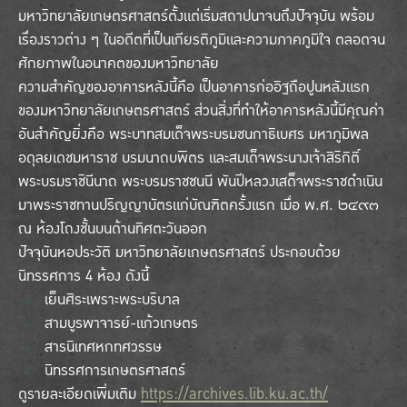
มหาวิทยาลัยเกษตรศาสตร์ตั้งแต่เริ่มสถาปนาจนถึงปัจจุบัน พร้อม
เรื่องราวต่าง ๆ ในอดีตที่เป็นเกียรติภูมิและความภาคภูมิใจ ตลอดจน
ศักยภาพในอนาคตของมหาวิทยาลัย
ความสำคัญของอาคารหลังนี้คือ เป็นอาคารก่ออิฐถือปูนหลังแรก
ของมหาวิทยาลัยเกษตรศาสตร์ ส่วนสิ่งที่ทำให้อาคารหลังนี้มีคุณค่า
อันสำคัญยิ่งคือ พระบาทสมเด็จพระบรมชนกาธิเบศร มหาภูมิพล
อดุลยเดชมหาราช บรมนาถบพิตร และสมเด็จพระนางเจ้าสิริกิติ์
พระบรมราชินีนาถ พระบรมราชชนนี พันปีหลวงเสด็จพระราชดำเนิน
มาพระราชทานปริญญาบัตรแก่บัณฑิตครั้งแรก เมื่อ พ.ศ. ๒๔๙๓
ณ ห้องโถงชั้นบนด้านทิศตะวันออก
ปัจจุบันหอประวัติ มหาวิทยาลัยเกษตรศาสตร์ ประกอบด้วย
นิทรรศการ 4 ห้อง ดังนี้
เย็นศิระเพราะพระบริบาล
สามบูรพาจารย์-แก้วเกษตร
สารนิเทศหกทศวรรษ
นิทรรศการเกษตรศาสตร์
ดูรายละเอียดเพิ่มเติม
https://archives.lib.ku.ac.th/