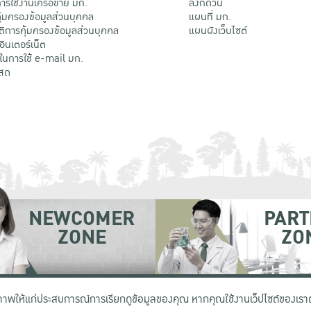
รใช้งานเครือข่าย มก.
ลิงก์ด่วน
้มครองข้อมูลส่วนบุคคล
แผนที่ มก.
ติการคุ้มครองข้อมูลส่วนบุคคล
แผนผังเว็บไซต์
้อินเตอร์เน็ต
ติในการใช้ e-mail มก.
สด
NEWCOMER
PART
ZONE
ZO
 เขตจตุจักร กรุงเทพฯ 10900
โทรศัพท์ +66 (0) 2942 8200-45
ิภาพให้แก่ประสบการณ์การเรียกดูข้อมูลของคุณ หากคุณใช้งานเว็ปไซต์ของเราต