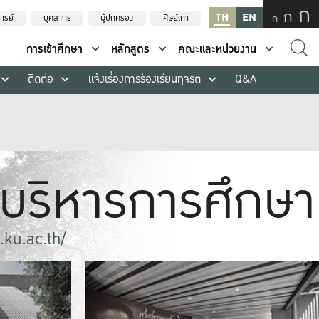
ก
ก
TH
EN
ก
ารย์
บุคลากร
ผู้ปกครอง
ศิษย์เก่า
การเข้าศึกษา
หลักสูตร
คณะและหน่วยงาน
ติดต่อ
แจ้งเรื่องการร้องเรียนทุจริต
Q&A
กบริหารการศึกษา
r.ku.ac.th/