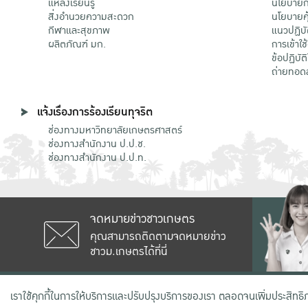
แหล่งเรียนรู้
นโยบายกา
สิ่งอำนวยความสะดวก
นโยบายคุ
กีฬาและสุขภาพ
แนวปฏิบั
ผลิตภัณฑ์ มก.
การเข้าใช
ข้อปฏิบั
ถ่ายทอด
แจ้งเรื่องการร้องเรียนทุจริต
ช่องทางมหาวิทยาลัยเกษตรศาสตร์
ช่องทางสำนักงาน ป.ป.ช.
ช่องทางสำนักงาน ป.ป.ท.
จดหมายข่าวชาวเกษตร
คุณสามารถติดตามจดหมายข่าว
ชาวม.เกษตรได้ที่นี่
เลขที่ 50 ถนนงามวงศ์วาน แขวงลาดยาว
เราใช้คุกกี้ในการให้บริการและปรับปรุงบริการของเรา ตลอดจนเพิ่มประสิทธ