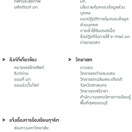
กีฬาและสุขภาพ
มก.
ผลิตภัณฑ์ มก.
นโยบายคุ้มครองข้อมูลส่วน
บุคคล
แนวปฏิบัติการคุ้มครองข้อมูล
ส่วนบุคคล
การเข้าใช้อินเตอร์เน็ต
ข้อปฏิบัติในการใช้ e-mail มก.
ถ่ายทอดสด
ลิงก์ที่เกี่ยวข้อง
วิทยาเขต
หมายเลขโทรศัพท์
บางเขน
ลิงก์ด่วน
วิทยาเขตกําแพงแสน
แผนที่ มก.
วิทยาเขตเฉลิมพระเกียรติ
แผนผังเว็บไซต์
จังหวัดสกลนคร
วิทยาเขตศรีราชา
สำนักงานเขตบริหารการเรียนรู้
พื้นที่สุพรรณบุรี
แจ้งเรื่องการร้องเรียนทุจริต
ช่องทางมหาวิทยาลัย