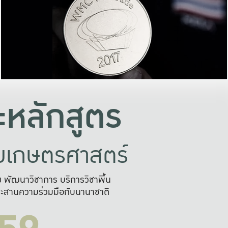
อย่างยั่งยืน
และผลักดันในการใช้ระบบส
ในภาพกว้าง
เพื่อการทำงานแบบ
ญหาจุดเล็กๆ
อข่ายขยายผล
สะดวก รวดเร
และนำไป
บริการด้าน AI อย
หลักสูตร
ัยเกษตรศาสตร์
สูง พัฒนาวิชาการ บริการวิชาพื้น
ะสานความร่วมมือกับนานาชาติ