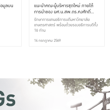
้อมูลบน
แนะนำคณะผู้บริหารชุดใหม่ ภายใต้
การนำของ ผศ.น.สพ.ดร.คงศักดิ์
เที่ยงธรรม
รักษาการแทนอธิการบดีมหาวิทยาลัย
เกษตรศาสตร์ พร้อมด้วยรองอธิการบดีทั้ง
16 ท่าน
14 กรกฎาคม 2569