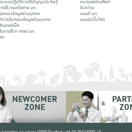
ะแนวปฏิบัติการใช้ปัญญาประดิษฐ์
หมายเลขโทรศัพท์
รใช้งานเครือข่าย มก.
ลิงก์ด่วน
้มครองข้อมูลส่วนบุคคล
แผนที่ มก.
ติการคุ้มครองข้อมูลส่วนบุคคล
แผนผังเว็บไซต์
้อินเตอร์เน็ต
ติในการใช้ e-mail มก.
สด
NEWCOMER
PART
ZONE
ZO
 เขตจตุจักร กรุงเทพฯ 10900
โทรศัพท์ +66 (0) 2942 8200-45