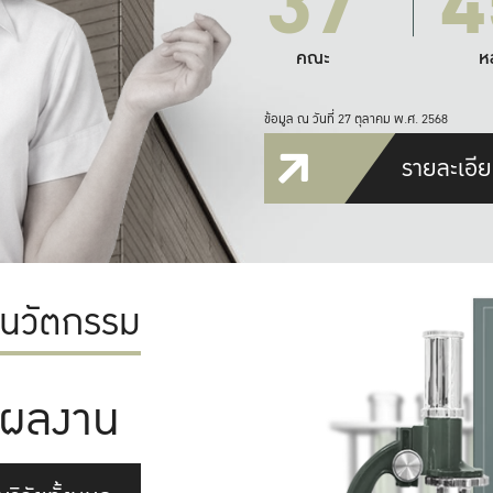
37
4
คณะ
ห
ข้อมูล ณ วันที่ 27 ตุลาคม พ.ศ. 2568
รายละเอีย
ะนวัตกรรม
ผลงาน