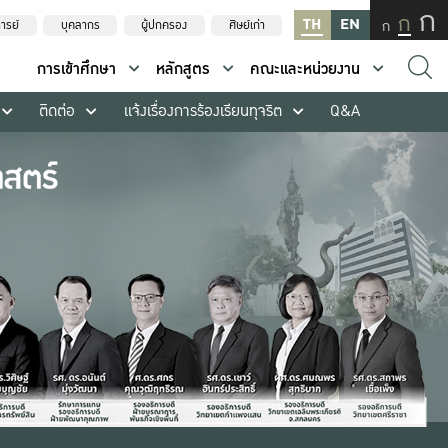
ก
ก
TH
EN
ก
ารย์
บุคลากร
ผู้ปกครอง
ศิษย์เก่า
การเข้าศึกษา
หลักสูตร
คณะและหน่วยงาน
ติดต่อ
แจ้งเรื่องการร้องเรียนทุจริต
Q&A