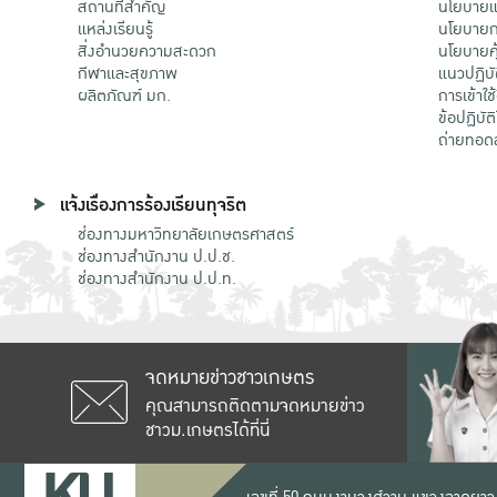
สถานที่สำคัญ
นโยบายแล
แหล่งเรียนรู้
นโยบายกา
สิ่งอำนวยความสะดวก
นโยบายคุ
กีฬาและสุขภาพ
แนวปฏิบั
ผลิตภัณฑ์ มก.
การเข้าใช
ข้อปฏิบั
ถ่ายทอด
แจ้งเรื่องการร้องเรียนทุจริต
ช่องทางมหาวิทยาลัยเกษตรศาสตร์
ช่องทางสำนักงาน ป.ป.ช.
ช่องทางสำนักงาน ป.ป.ท.
จดหมายข่าวชาวเกษตร
คุณสามารถติดตามจดหมายข่าว
ชาวม.เกษตรได้ที่นี่
เลขที่ 50 ถนนงามวงศ์วาน แขวงลาดยาว