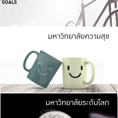
มหาวิทยาลัยความสุข
ย
สีเขียว
มหาวิทยาลัย
ก
สดใส หนาแน่น
ไม่ได้มีเป้าหมา
AN FOREST)
มหาวิทยาลัยชั้นนำทางด้านการว
ICULTURE)
แต่ KU มุ่งเน
าณ 1,400 ไร่
เพื่อสร้างคว
<< คลิก >>
ให้กับประชาชนใ
มหาวิทยาลัยระดับโลก
่อสังคม
มหาวิทยาลั
ามกินดีอยู่ดี
พร้อมที่จ