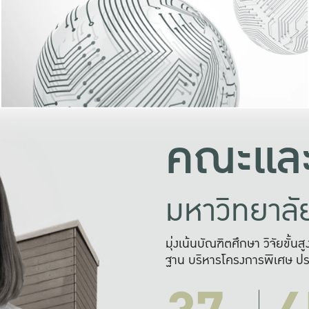
และความสุข
มองปัญหา
แก้ไขจากปั
และสร้างเครื
คณะและ
มหาวิทยาล
มุ่งเน้นบัณฑิตศึกษา วิจัยขั้น
ฐาน บริหารโครงการพิเศษ ปร