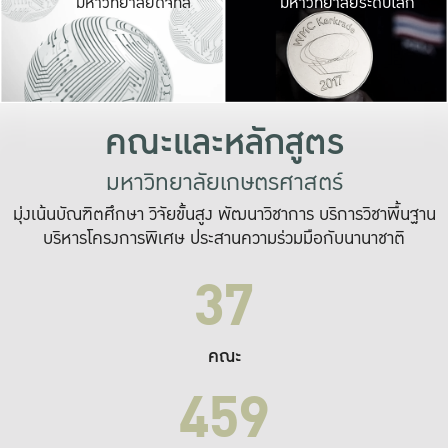
มหาวิทยาลัยดิจิทัล
มหาวิทยาลัยระดับโลก
เปลี่ยนแปลง และ
เพื่อทำงาน
ระบบสารสนเทศที่
คณะและหลักสูตร
มหาวิทยาลัยเกษตรศาสตร์
มุ่งเน้นบัณฑิตศึกษา วิจัยขั้นสูง พัฒนาวิชาการ บริการวิชาพื้นฐาน
บริหารโครงการพิเศษ ประสานความร่วมมือกับนานาชาติ
37
คณะ
459