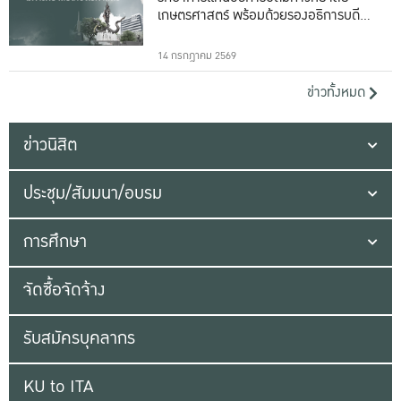
เกษตรศาสตร์ พร้อมด้วยรองอธิการบดีทั้ง
16 ท่าน
14 กรกฎาคม 2569
ข่าวทั้งหมด
ข่าวนิสิต
ประชุม/สัมมนา/อบรม
การศึกษา
จัดซื้อจัดจ้าง
รับสมัครบุคลากร
KU to ITA