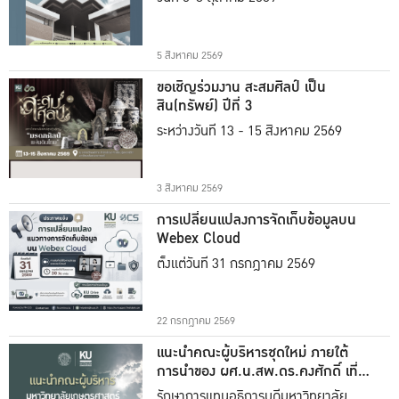
5 สิงหาคม 2569
ขอเชิญร่วมงาน สะสมศิลป์ เป็น
สิน(ทรัพย์) ปีที่ 3
ระหว่างวันที่ 13 - 15 สิงหาคม 2569
3 สิงหาคม 2569
การเปลี่ยนแปลงการจัดเก็บข้อมูลบน
Webex Cloud
ตั้งแต่วันที่ 31 กรกฎาคม 2569
22 กรกฎาคม 2569
แนะนำคณะผู้บริหารชุดใหม่ ภายใต้
การนำของ ผศ.น.สพ.ดร.คงศักดิ์ เที่ยง
ธรรม
รักษาการแทนอธิการบดีมหาวิทยาลัย