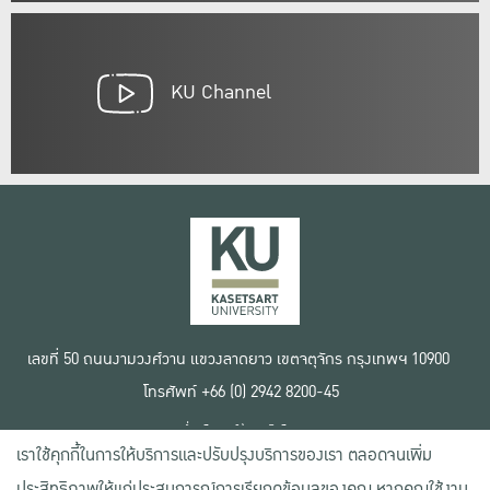
KU Channel
เลขที่ 50 ถนนงามวงศ์วาน แขวงลาดยาว เขตจตุจักร กรุงเทพฯ 10900
โทรศัพท์ +66 (0) 2942 8200-45
เงื่อนไขการใช้งานเว็บไซต์
เราใช้คุกกี้ในการให้บริการและปรับปรุงบริการของเรา ตลอดจนเพิ่ม
ข้อตกลงด้านสิทธิ์ใช้งาน
นโยบายความเป็นส่วนตัว
ประสิทธิภาพให้แก่ประสบการณ์การเรียกดูข้อมูลของคุณ หากคุณใช้งาน