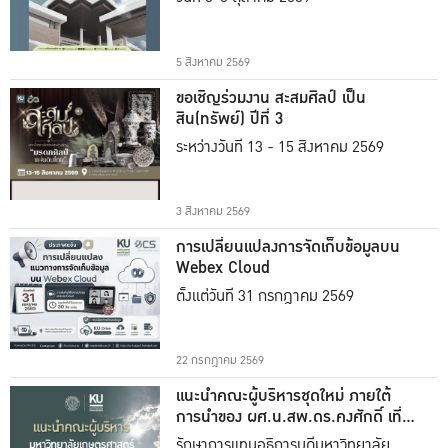
5 สิงหาคม 2569
ขอเชิญร่วมงาน สะสมศิลป์ เป็น
สิน(ทรัพย์) ปีที่ 3
ระหว่างวันที่ 13 - 15 สิงหาคม 2569
3 สิงหาคม 2569
การเปลี่ยนแปลงการจัดเก็บข้อมูลบน
Webex Cloud
ตั้งแต่วันที่ 31 กรกฎาคม 2569
22 กรกฎาคม 2569
แนะนำคณะผู้บริหารชุดใหม่ ภายใต้
การนำของ ผศ.น.สพ.ดร.คงศักดิ์ เที่ยง
ธรรม
รักษาการแทนอธิการบดีมหาวิทยาลัย