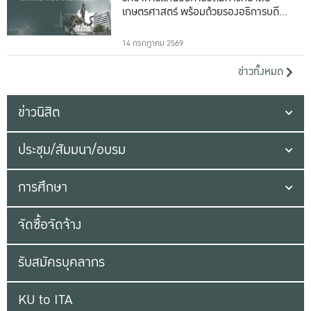
เกษตรศาสตร์ พร้อมด้วยรองอธิการบดีทั้ง
16 ท่าน
14 กรกฎาคม 2569
ข่าวทั้งหมด
ข่าวนิสิต
ประชุม/สัมมนา/อบรม
การศึกษา
จัดซื้อจัดจ้าง
รับสมัครบุคลากร
KU to ITA