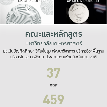
มหาวิทยาลัยดิจิทัล
มหาวิทยาลัยระดับโลก
เปลี่ยนแปลง และ
เพื่อทำงาน
ระบบสารสนเทศที่
คณะและหลักสูตร
มหาวิทยาลัยเกษตรศาสตร์
มุ่งเน้นบัณฑิตศึกษา วิจัยขั้นสูง พัฒนาวิชาการ บริการวิชาพื้นฐาน
บริหารโครงการพิเศษ ประสานความร่วมมือกับนานาชาติ
37
คณะ
459