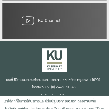
KU Channel
เลขที่ 50 ถนนงามวงศ์วาน แขวงลาดยาว เขตจตุจักร กรุงเทพฯ 10900
โทรศัพท์ +66 (0) 2942 8200-45
เงื่อนไขการใช้งานเว็บไซต์
เราใช้คุกกี้ในการให้บริการและปรับปรุงบริการของเรา ตลอดจนเพิ่ม
ข้อตกลงด้านสิทธิ์ใช้งาน
นโยบายความเป็นส่วนตัว
ประสิทธิภาพให้แก่ประสบการณ์การเรียกดูข้อมูลของคุณ หากคุณใช้งาน