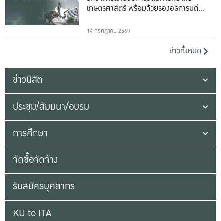
เกษตรศาสตร์ พร้อมด้วยรองอธิการบดีทั้ง
16 ท่าน
14 กรกฎาคม 2569
ข่าวทั้งหมด
ข่าวนิสิต
ประชุม/สัมมนา/อบรม
การศึกษา
จัดซื้อจัดจ้าง
รับสมัครบุคลากร
KU to ITA