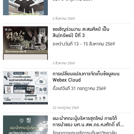
5 สิงหาคม 2569
ขอเชิญร่วมงาน สะสมศิลป์ เป็น
สิน(ทรัพย์) ปีที่ 3
ระหว่างวันที่ 13 - 15 สิงหาคม 2569
3 สิงหาคม 2569
การเปลี่ยนแปลงการจัดเก็บข้อมูลบน
Webex Cloud
ตั้งแต่วันที่ 31 กรกฎาคม 2569
22 กรกฎาคม 2569
แนะนำคณะผู้บริหารชุดใหม่ ภายใต้
การนำของ ผศ.น.สพ.ดร.คงศักดิ์ เที่ยง
ธรรม
รักษาการแทนอธิการบดีมหาวิทยาลัย