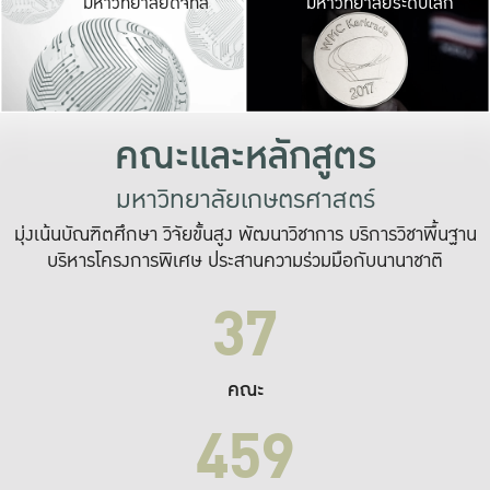
มหาวิทยาลัยดิจิทัล
มหาวิทยาลัยระดับโลก
เปลี่ยนแปลง และ
เพื่อทำงาน
ระบบสารสนเทศที่
คณะและหลักสูตร
มหาวิทยาลัยเกษตรศาสตร์
มุ่งเน้นบัณฑิตศึกษา วิจัยขั้นสูง พัฒนาวิชาการ บริการวิชาพื้นฐาน
บริหารโครงการพิเศษ ประสานความร่วมมือกับนานาชาติ
37
คณะ
459