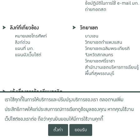
ข้อปฏิบัติในการใช้ e-mail มก.
ถ่ายทอดสด
ลิงก์ที่เกี่ยวข้อง
วิทยาเขต
หมายเลขโทรศัพท์
บางเขน
ลิงก์ด่วน
วิทยาเขตกําแพงแสน
แผนที่ มก.
วิทยาเขตเฉลิมพระเกียรติ
แผนผังเว็บไซต์
จังหวัดสกลนคร
วิทยาเขตศรีราชา
สำนักงานเขตบริหารการเรียนรู้
พื้นที่สุพรรณบุรี
แจ้งเรื่องการร้องเรียนทุจริต
เราใช้คุกกี้ในการให้บริการและปรับปรุงบริการของเรา ตลอดจนเพิ่ม
ช่องทางมหาวิทยาลัย
เกษตรศาสตร์
ประสิทธิภาพให้แก่ประสบการณ์การเรียกดูข้อมูลของคุณ หากคุณใช้งาน
ช่องทางสำนักงาน ป.ป.ช.
ช่องทางสำนักงาน ป.ป.ท.
เว็ปไซต์ของเราต่อ ถือว่าคุณยินยอมให้มีการใช้งานคุกกี้
ตั้งค่า
ยอมรับ