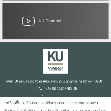
KU Channel
เลขที่ 50 ถนนงามวงศ์วาน แขวงลาดยาว เขตจตุจักร กรุงเทพฯ 10900
โทรศัพท์ +66 (0) 2942 8200-45
เงื่อนไขการใช้งานเว็บไซต์
เราใช้คุกกี้ในการให้บริการและปรับปรุงบริการของเรา ตลอดจนเพิ่ม
ข้อตกลงด้านสิทธิ์ใช้งาน
นโยบายความเป็นส่วนตัว
ประสิทธิภาพให้แก่ประสบการณ์การเรียกดูข้อมูลของคุณ หากคุณใช้งาน