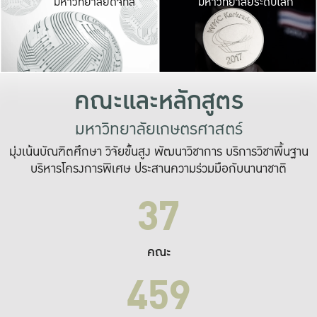
มหาวิทยาลัยดิจิทัล
มหาวิทยาลัยระดับโลก
เปลี่ยนแปลง และ
เพื่อทำงาน
ระบบสารสนเทศที่
คณะและหลักสูตร
มหาวิทยาลัยเกษตรศาสตร์
มุ่งเน้นบัณฑิตศึกษา วิจัยขั้นสูง พัฒนาวิชาการ บริการวิชาพื้นฐาน
บริหารโครงการพิเศษ ประสานความร่วมมือกับนานาชาติ
37
คณะ
459