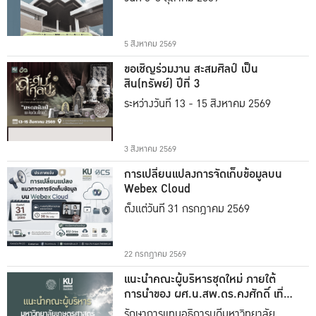
5 สิงหาคม 2569
ขอเชิญร่วมงาน สะสมศิลป์ เป็น
สิน(ทรัพย์) ปีที่ 3
ระหว่างวันที่ 13 - 15 สิงหาคม 2569
3 สิงหาคม 2569
การเปลี่ยนแปลงการจัดเก็บข้อมูลบน
Webex Cloud
ตั้งแต่วันที่ 31 กรกฎาคม 2569
22 กรกฎาคม 2569
แนะนำคณะผู้บริหารชุดใหม่ ภายใต้
การนำของ ผศ.น.สพ.ดร.คงศักดิ์ เที่ยง
ธรรม
รักษาการแทนอธิการบดีมหาวิทยาลัย