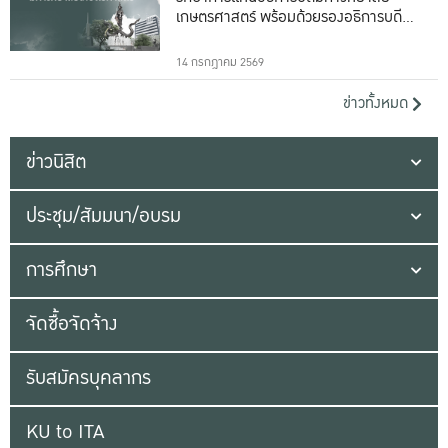
เกษตรศาสตร์ พร้อมด้วยรองอธิการบดีทั้ง
16 ท่าน
14 กรกฎาคม 2569
ข่าวทั้งหมด
ข่าวนิสิต
ประชุม/สัมมนา/อบรม
การศึกษา
จัดซื้อจัดจ้าง
รับสมัครบุคลากร
KU to ITA