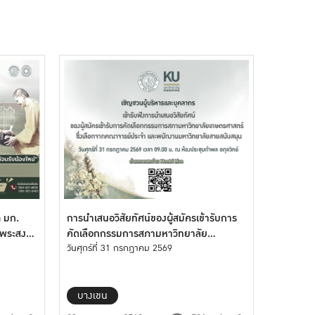
ต มก.
การนำเสนอวิสัยทัศน์ของผู้สมัครเข้ารับการ
พระสงฆ์
คัดเลือกกรรมการสภามหาวิทยาลัย
เกษตรศาสตร์
วันศุกร์ที่ 31 กรกฎาคม 2569
บางเขน