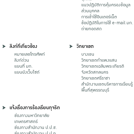
แนวปฏิบัติการคุ้มครองข้อมูล
ส่วนบุคคล
การเข้าใช้อินเตอร์เน็ต
ข้อปฏิบัติในการใช้ e-mail มก.
ถ่ายทอดสด
ลิงก์ที่เกี่ยวข้อง
วิทยาเขต
หมายเลขโทรศัพท์
บางเขน
ลิงก์ด่วน
วิทยาเขตกําแพงแสน
แผนที่ มก.
วิทยาเขตเฉลิมพระเกียรติ
แผนผังเว็บไซต์
จังหวัดสกลนคร
วิทยาเขตศรีราชา
สำนักงานเขตบริหารการเรียนรู้
พื้นที่สุพรรณบุรี
แจ้งเรื่องการร้องเรียนทุจริต
ช่องทางมหาวิทยาลัย
เกษตรศาสตร์
ช่องทางสำนักงาน ป.ป.ช.
ช่องทางสำนักงาน ป.ป.ท.