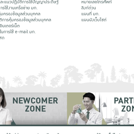
ะแนวปฏิบัติการใช้ปัญญาประดิษฐ์
หมายเลขโทรศัพท์
รใช้งานเครือข่าย มก.
ลิงก์ด่วน
้มครองข้อมูลส่วนบุคคล
แผนที่ มก.
ติการคุ้มครองข้อมูลส่วนบุคคล
แผนผังเว็บไซต์
้อินเตอร์เน็ต
ติในการใช้ e-mail มก.
สด
NEWCOMER
PART
ZONE
ZO
 เขตจตุจักร กรุงเทพฯ 10900
โทรศัพท์ +66 (0) 2942 8200-45