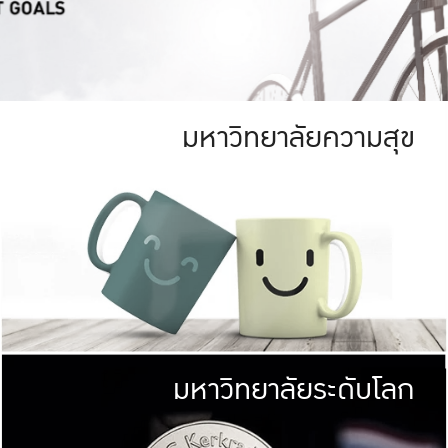
มหาวิทยาลัยความสุข
ย
สีเขียว
มหาวิทยาลัย
ก
สดใส หนาแน่น
ไม่ได้มีเป้าหมา
AN FOREST)
มหาวิทยาลัยชั้นนำทางด้านการว
ICULTURE)
แต่ KU มุ่งเน
าณ 1,400 ไร่
เพื่อสร้างคว
<< คลิก >>
ให้กับประชาชนใ
มหาวิทยาลัยระดับโลก
่อสังคม
มหาวิทยาลั
ามกินดีอยู่ดี
พร้อมที่จ