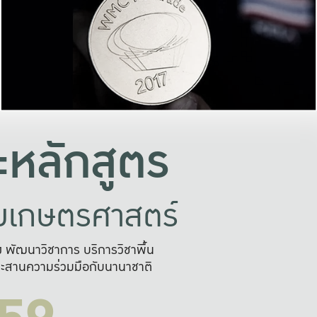
อย่างยั่งยืน
และผลักดันในการใช้ระบบส
ในภาพกว้าง
เพื่อการทำงานแบบ
ญหาจุดเล็กๆ
อข่ายขยายผล
สะดวก รวดเร
และนำไป
บริการด้าน AI อย
หลักสูตร
ัยเกษตรศาสตร์
สูง พัฒนาวิชาการ บริการวิชาพื้น
ะสานความร่วมมือกับนานาชาติ