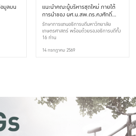
้อมูลบน
แนะนำคณะผู้บริหารชุดใหม่ ภายใต้
การนำของ ผศ.น.สพ.ดร.คงศักดิ์
เที่ยงธรรม
รักษาการแทนอธิการบดีมหาวิทยาลัย
เกษตรศาสตร์ พร้อมด้วยรองอธิการบดีทั้ง
16 ท่าน
14 กรกฎาคม 2569