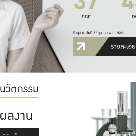
37
4
คณะ
ห
ข้อมูล ณ วันที่ 27 ตุลาคม พ.ศ. 2568
รายละเอีย
ะนวัตกรรม
ผลงาน