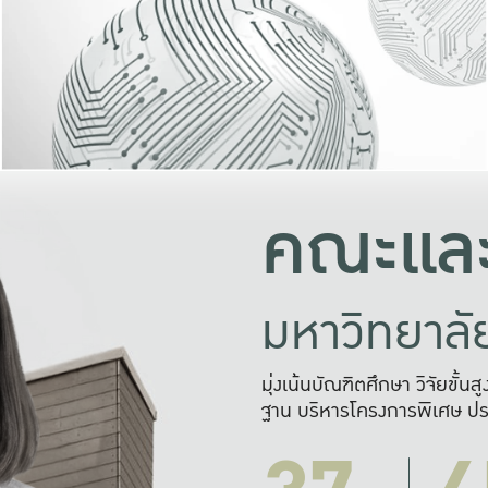
และความสุข
มองปัญหา
แก้ไขจากปั
และสร้างเครื
คณะและ
มหาวิทยาล
มุ่งเน้นบัณฑิตศึกษา วิจัยขั้น
ฐาน บริหารโครงการพิเศษ ปร