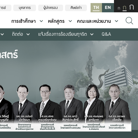
ก
ก
TH
EN
ก
ารย์
บุคลากร
ผู้ปกครอง
ศิษย์เก่า
การเข้าศึกษา
หลักสูตร
คณะและหน่วยงาน
ติดต่อ
แจ้งเรื่องการร้องเรียนทุจริต
Q&A