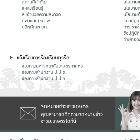
สถานที่สำคัญ
นโยบายแล
แหล่งเรียนรู้
นโยบายกา
สิ่งอำนวยความสะดวก
นโยบายคุ
กีฬาและสุขภาพ
แนวปฏิบั
ผลิตภัณฑ์ มก.
การเข้าใช
ข้อปฏิบั
ถ่ายทอด
แจ้งเรื่องการร้องเรียนทุจริต
ช่องทางมหาวิทยาลัยเกษตรศาสตร์
ช่องทางสำนักงาน ป.ป.ช.
ช่องทางสำนักงาน ป.ป.ท.
จดหมายข่าวชาวเกษตร
คุณสามารถติดตามจดหมายข่าว
ชาวม.เกษตรได้ที่นี่
เลขที่ 50 ถนนงามวงศ์วาน แขวงลาดยาว