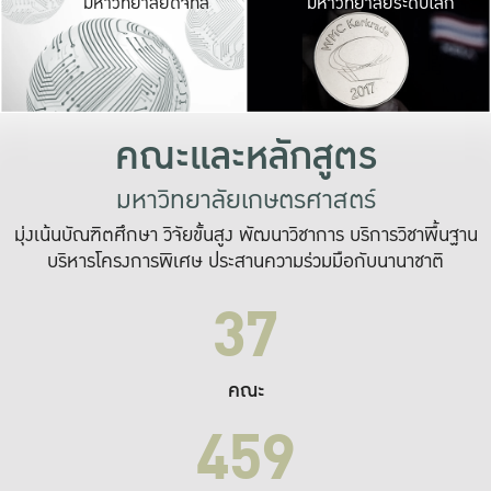
มหาวิทยาลัยดิจิทัล
มหาวิทยาลัยระดับโลก
เปลี่ยนแปลง และ
เพื่อทำงาน
ระบบสารสนเทศที่
คณะและหลักสูตร
มหาวิทยาลัยเกษตรศาสตร์
มุ่งเน้นบัณฑิตศึกษา วิจัยขั้นสูง พัฒนาวิชาการ บริการวิชาพื้นฐาน
บริหารโครงการพิเศษ ประสานความร่วมมือกับนานาชาติ
37
คณะ
459