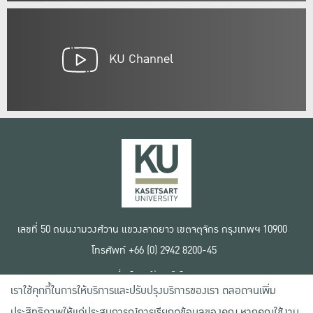
KU Channel
เลขที่ 50 ถนนงามวงศ์วาน แขวงลาดยาว เขตจตุจักร กรุงเทพฯ 10900
โทรศัพท์ +66 (0) 2942 8200-45
เงื่อนไขการใช้งานเว็บไซต์
เราใช้คุกกี้ในการให้บริการและปรับปรุงบริการของเรา ตลอดจนเพิ่ม
ข้อตกลงด้านสิทธิ์ใช้งาน
นโยบายความเป็นส่วนตัว
ประสิทธิภาพให้แก่ประสบการณ์การเรียกดูข้อมูลของคุณ หากคุณใช้งาน