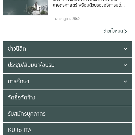
เกษตรศาสตร์ พร้อมด้วยรองอธิการบดีทั้ง
16 ท่าน
14 กรกฎาคม 2569
ข่าวทั้งหมด
ข่าวนิสิต
ประชุม/สัมมนา/อบรม
การศึกษา
จัดซื้อจัดจ้าง
รับสมัครบุคลากร
KU to ITA