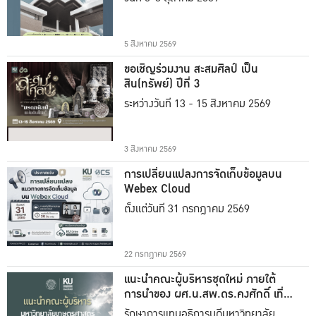
5 สิงหาคม 2569
ขอเชิญร่วมงาน สะสมศิลป์ เป็น
สิน(ทรัพย์) ปีที่ 3
ระหว่างวันที่ 13 - 15 สิงหาคม 2569
3 สิงหาคม 2569
การเปลี่ยนแปลงการจัดเก็บข้อมูลบน
Webex Cloud
ตั้งแต่วันที่ 31 กรกฎาคม 2569
22 กรกฎาคม 2569
แนะนำคณะผู้บริหารชุดใหม่ ภายใต้
การนำของ ผศ.น.สพ.ดร.คงศักดิ์ เที่ยง
ธรรม
รักษาการแทนอธิการบดีมหาวิทยาลัย