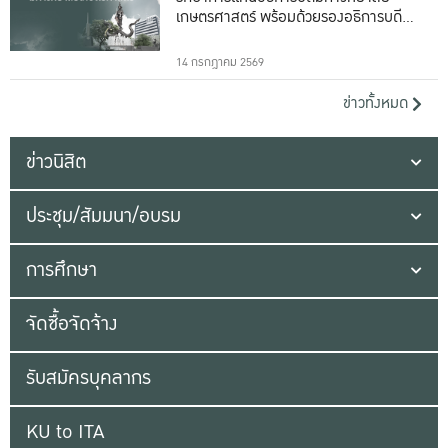
เกษตรศาสตร์ พร้อมด้วยรองอธิการบดีทั้ง
16 ท่าน
14 กรกฎาคม 2569
ข่าวทั้งหมด
ข่าวนิสิต
ประชุม/สัมมนา/อบรม
การศึกษา
จัดซื้อจัดจ้าง
รับสมัครบุคลากร
KU to ITA