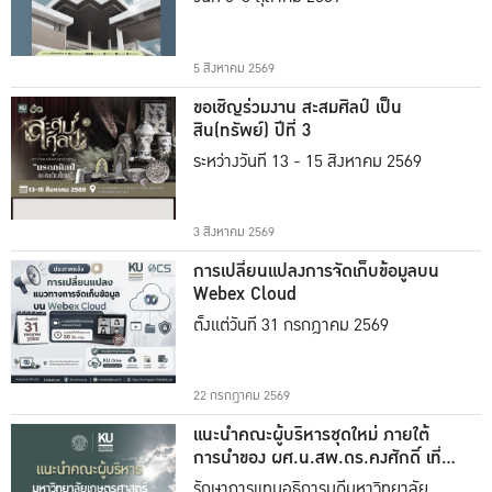
5 สิงหาคม 2569
ขอเชิญร่วมงาน สะสมศิลป์ เป็น
สิน(ทรัพย์) ปีที่ 3
ระหว่างวันที่ 13 - 15 สิงหาคม 2569
3 สิงหาคม 2569
การเปลี่ยนแปลงการจัดเก็บข้อมูลบน
Webex Cloud
ตั้งแต่วันที่ 31 กรกฎาคม 2569
22 กรกฎาคม 2569
แนะนำคณะผู้บริหารชุดใหม่ ภายใต้
การนำของ ผศ.น.สพ.ดร.คงศักดิ์ เที่ยง
ธรรม
รักษาการแทนอธิการบดีมหาวิทยาลัย