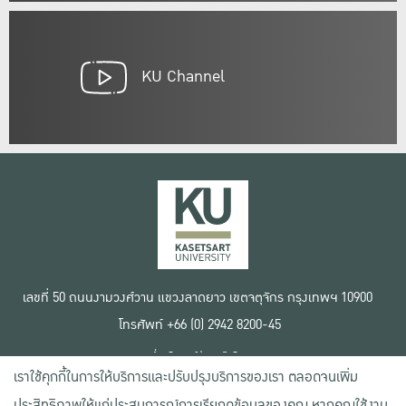
KU Channel
เลขที่ 50 ถนนงามวงศ์วาน แขวงลาดยาว เขตจตุจักร กรุงเทพฯ 10900
โทรศัพท์ +66 (0) 2942 8200-45
เงื่อนไขการใช้งานเว็บไซต์
เราใช้คุกกี้ในการให้บริการและปรับปรุงบริการของเรา ตลอดจนเพิ่ม
ข้อตกลงด้านสิทธิ์ใช้งาน
นโยบายความเป็นส่วนตัว
ประสิทธิภาพให้แก่ประสบการณ์การเรียกดูข้อมูลของคุณ หากคุณใช้งาน