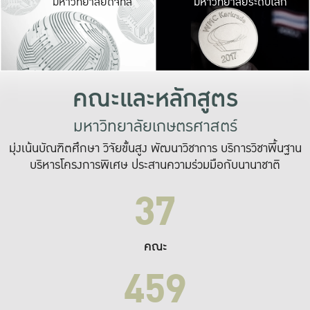
มหาวิทยาลัยดิจิทัล
มหาวิทยาลัยระดับโลก
เปลี่ยนแปลง และ
เพื่อทำงาน
ระบบสารสนเทศที่
คณะและหลักสูตร
มหาวิทยาลัยเกษตรศาสตร์
มุ่งเน้นบัณฑิตศึกษา วิจัยขั้นสูง พัฒนาวิชาการ บริการวิชาพื้นฐาน
บริหารโครงการพิเศษ ประสานความร่วมมือกับนานาชาติ
37
คณะ
459