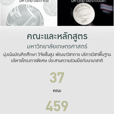
มหาวิทยาลัยดิจิทัล
มหาวิทยาลัยระดับโลก
เปลี่ยนแปลง และ
เพื่อทำงาน
ระบบสารสนเทศที่
คณะและหลักสูตร
มหาวิทยาลัยเกษตรศาสตร์
มุ่งเน้นบัณฑิตศึกษา วิจัยขั้นสูง พัฒนาวิชาการ บริการวิชาพื้นฐาน
บริหารโครงการพิเศษ ประสานความร่วมมือกับนานาชาติ
37
คณะ
459