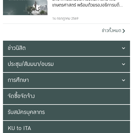
เกษตรศาสตร์ พร้อมด้วยรองอธิการบดีทั้ง
16 ท่าน
14 กรกฎาคม 2569
ข่าวทั้งหมด
ข่าวนิสิต
ประชุม/สัมมนา/อบรม
การศึกษา
จัดซื้อจัดจ้าง
รับสมัครบุคลากร
KU to ITA