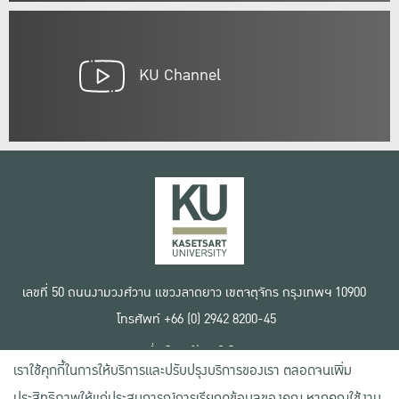
KU Channel
เลขที่ 50 ถนนงามวงศ์วาน แขวงลาดยาว เขตจตุจักร กรุงเทพฯ 10900
โทรศัพท์ +66 (0) 2942 8200-45
เงื่อนไขการใช้งานเว็บไซต์
เราใช้คุกกี้ในการให้บริการและปรับปรุงบริการของเรา ตลอดจนเพิ่ม
ข้อตกลงด้านสิทธิ์ใช้งาน
นโยบายความเป็นส่วนตัว
ประสิทธิภาพให้แก่ประสบการณ์การเรียกดูข้อมูลของคุณ หากคุณใช้งาน