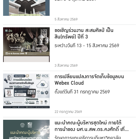
5 สิงหาคม 2569
ขอเชิญร่วมงาน สะสมศิลป์ เป็น
สิน(ทรัพย์) ปีที่ 3
ระหว่างวันที่ 13 - 15 สิงหาคม 2569
3 สิงหาคม 2569
การเปลี่ยนแปลงการจัดเก็บข้อมูลบน
Webex Cloud
ตั้งแต่วันที่ 31 กรกฎาคม 2569
22 กรกฎาคม 2569
แนะนำคณะผู้บริหารชุดใหม่ ภายใต้
การนำของ ผศ.น.สพ.ดร.คงศักดิ์ เที่ยง
ธรรม
รักษาการแทนอธิการบดีมหาวิทยาลัย