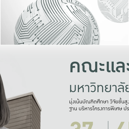
และความสุข
มองปัญหา
แก้ไขจากปั
และสร้างเครื
คณะและ
มหาวิทยาล
มุ่งเน้นบัณฑิตศึกษา วิจัยขั้น
ฐาน บริหารโครงการพิเศษ ปร