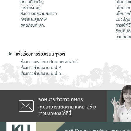
สถานที่สำคัญ
นโยบายแล
แหล่งเรียนรู้
นโยบายกา
สิ่งอำนวยความสะดวก
นโยบายคุ
กีฬาและสุขภาพ
แนวปฏิบั
ผลิตภัณฑ์ มก.
การเข้าใช
ข้อปฏิบั
ถ่ายทอด
แจ้งเรื่องการร้องเรียนทุจริต
ช่องทางมหาวิทยาลัยเกษตรศาสตร์
ช่องทางสำนักงาน ป.ป.ช.
ช่องทางสำนักงาน ป.ป.ท.
จดหมายข่าวชาวเกษตร
คุณสามารถติดตามจดหมายข่าว
ชาวม.เกษตรได้ที่นี่
เลขที่ 50 ถนนงามวงศ์วาน แขวงลาดยาว