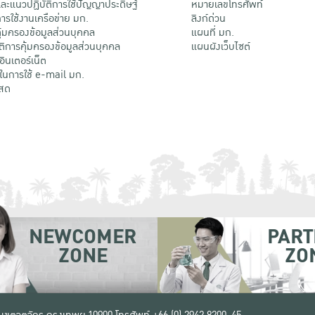
ะแนวปฏิบัติการใช้ปัญญาประดิษฐ์
หมายเลขโทรศัพท์
รใช้งานเครือข่าย มก.
ลิงก์ด่วน
้มครองข้อมูลส่วนบุคคล
แผนที่ มก.
ติการคุ้มครองข้อมูลส่วนบุคคล
แผนผังเว็บไซต์
้อินเตอร์เน็ต
ติในการใช้ e-mail มก.
สด
NEWCOMER
PART
ZONE
ZO
 เขตจตุจักร กรุงเทพฯ 10900
โทรศัพท์ +66 (0) 2942 8200-45