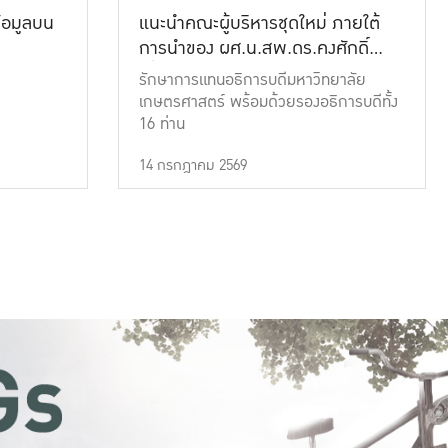
้อมูลบน
แนะนำคณะผู้บริหารชุดใหม่ ภายใต้
การนำของ ผศ.น.สพ.ดร.คงศักดิ์
เที่ยงธรรม
รักษาการแทนอธิการบดีมหาวิทยาลัย
เกษตรศาสตร์ พร้อมด้วยรองอธิการบดีทั้ง
16 ท่าน
14 กรกฎาคม 2569