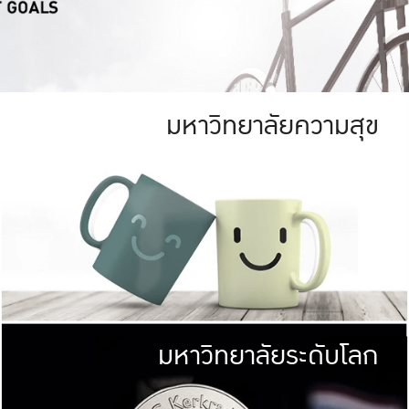
มหาวิทยาลัยความสุข
ย
สีเขียว
มหาวิทยาลัย
ก
สดใส หนาแน่น
ไม่ได้มีเป้าหมา
AN FOREST)
มหาวิทยาลัยชั้นนำทางด้านการว
ICULTURE)
แต่ KU มุ่งเน
าณ 1,400 ไร่
เพื่อสร้างคว
<< คลิก >>
ให้กับประชาชนใ
มหาวิทยาลัยระดับโลก
่อสังคม
มหาวิทยาลั
ามกินดีอยู่ดี
พร้อมที่จ