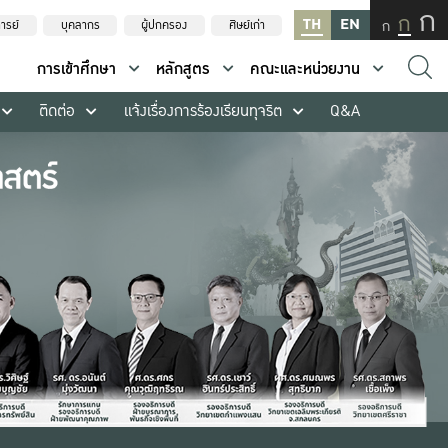
ก
ก
TH
EN
ก
ารย์
บุคลากร
ผู้ปกครอง
ศิษย์เก่า
การเข้าศึกษา
หลักสูตร
คณะและหน่วยงาน
ติดต่อ
แจ้งเรื่องการร้องเรียนทุจริต
Q&A