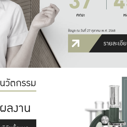
37
4
คณะ
ห
ข้อมูล ณ วันที่ 27 ตุลาคม พ.ศ. 2568
รายละเอีย
ะนวัตกรรม
ผลงาน