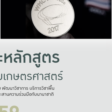
อย่างยั่งยืน
และผลักดันในการใช้ระบบส
ในภาพกว้าง
เพื่อการทำงานแบบ
ญหาจุดเล็กๆ
อข่ายขยายผล
สะดวก รวดเร
และนำไป
บริการด้าน AI อย
หลักสูตร
ัยเกษตรศาสตร์
สูง พัฒนาวิชาการ บริการวิชาพื้น
ะสานความร่วมมือกับนานาชาติ