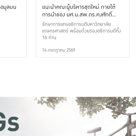
้อมูลบน
แนะนำคณะผู้บริหารชุดใหม่ ภายใต้
การนำของ ผศ.น.สพ.ดร.คงศักดิ์
เที่ยงธรรม
รักษาการแทนอธิการบดีมหาวิทยาลัย
เกษตรศาสตร์ พร้อมด้วยรองอธิการบดีทั้ง
16 ท่าน
14 กรกฎาคม 2569