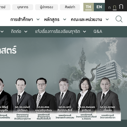
ก
ก
TH
EN
ก
ารย์
บุคลากร
ผู้ปกครอง
ศิษย์เก่า
การเข้าศึกษา
หลักสูตร
คณะและหน่วยงาน
ติดต่อ
แจ้งเรื่องการร้องเรียนทุจริต
Q&A