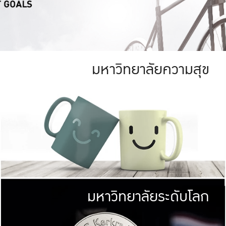
มหาวิทยาลัยความสุข
ย
สีเขียว
มหาวิทยาลัย
ก
สดใส หนาแน่น
ไม่ได้มีเป้าหมา
AN FOREST)
มหาวิทยาลัยชั้นนำทางด้านการว
ICULTURE)
แต่ KU มุ่งเน
าณ 1,400 ไร่
เพื่อสร้างคว
<< คลิก >>
ให้กับประชาชนใ
มหาวิทยาลัยระดับโลก
่อสังคม
มหาวิทยาลั
ามกินดีอยู่ดี
พร้อมที่จ