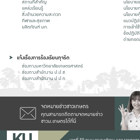
สถานที่สำคัญ
นโยบายแล
แหล่งเรียนรู้
นโยบายกา
สิ่งอำนวยความสะดวก
นโยบายคุ
กีฬาและสุขภาพ
แนวปฏิบั
ผลิตภัณฑ์ มก.
การเข้าใช
ข้อปฏิบั
ถ่ายทอด
แจ้งเรื่องการร้องเรียนทุจริต
ช่องทางมหาวิทยาลัยเกษตรศาสตร์
ช่องทางสำนักงาน ป.ป.ช.
ช่องทางสำนักงาน ป.ป.ท.
จดหมายข่าวชาวเกษตร
คุณสามารถติดตามจดหมายข่าว
ชาวม.เกษตรได้ที่นี่
เลขที่ 50 ถนนงามวงศ์วาน แขวงลาดยาว