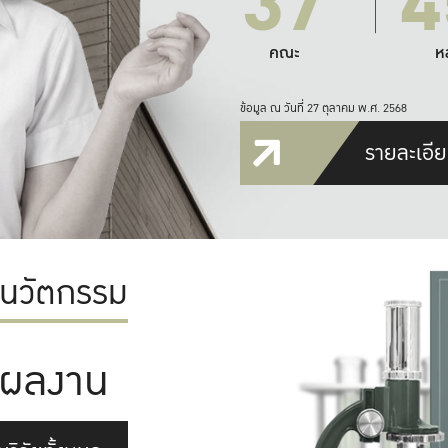
37
4
คณะ
ห
ข้อมูล ณ วันที่ 27 ตุลาคม พ.ศ. 2568
รายละเอีย
ะนวัตกรรม
ผลงาน