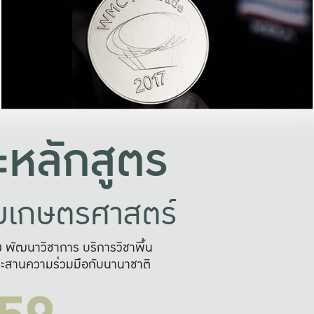
อย่างยั่งยืน
และผลักดันในการใช้ระบบส
ในภาพกว้าง
เพื่อการทำงานแบบ
ญหาจุดเล็กๆ
อข่ายขยายผล
สะดวก รวดเร
และนำไป
บริการด้าน AI อย
หลักสูตร
ัยเกษตรศาสตร์
สูง พัฒนาวิชาการ บริการวิชาพื้น
ะสานความร่วมมือกับนานาชาติ