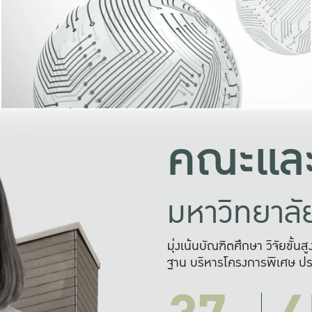
และความสุข
มองปัญหา
แก้ไขจากปั
และสร้างเครื
คณะและ
มหาวิทยาล
มุ่งเน้นบัณฑิตศึกษา วิจัยขั้น
ฐาน บริหารโครงการพิเศษ ปร