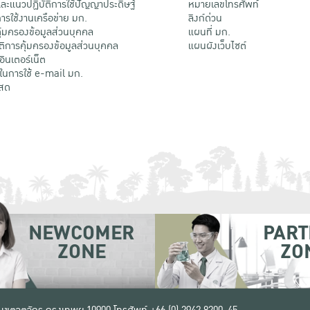
ะแนวปฏิบัติการใช้ปัญญาประดิษฐ์
หมายเลขโทรศัพท์
รใช้งานเครือข่าย มก.
ลิงก์ด่วน
้มครองข้อมูลส่วนบุคคล
แผนที่ มก.
ติการคุ้มครองข้อมูลส่วนบุคคล
แผนผังเว็บไซต์
้อินเตอร์เน็ต
ติในการใช้ e-mail มก.
สด
NEWCOMER
PART
ZONE
ZO
 เขตจตุจักร กรุงเทพฯ 10900
โทรศัพท์ +66 (0) 2942 8200-45