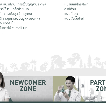
ะแนวปฏิบัติการใช้ปัญญาประดิษฐ์
หมายเลขโทรศัพท์
รใช้งานเครือข่าย มก.
ลิงก์ด่วน
้มครองข้อมูลส่วนบุคคล
แผนที่ มก.
ติการคุ้มครองข้อมูลส่วนบุคคล
แผนผังเว็บไซต์
้อินเตอร์เน็ต
ติในการใช้ e-mail มก.
สด
NEWCOMER
PART
ZONE
ZO