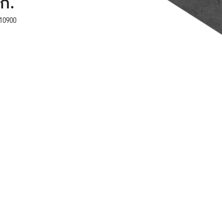
มก.
10900