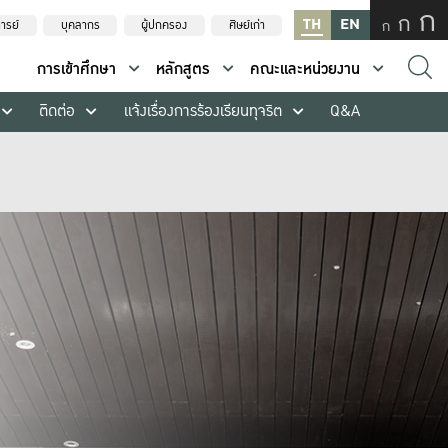
ก
ก
TH
EN
ก
ารย์
บุคลากร
ผู้ปกครอง
ศิษย์เก่า
การเข้าศึกษา
หลักสูตร
คณะและหน่วยงาน
ติดต่อ
แจ้งเรื่องการร้องเรียนทุจริต
Q&A